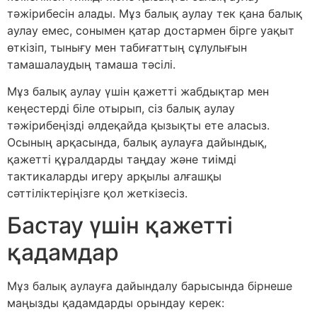
тәжірибесін алады. Мұз балық аулау тек қана балық
аулау емес, сонымен қатар достармен бірге уақыт
өткізіп, тынығу мен табиғаттың сұлулығын
тамашалаудың тамаша тәсілі.
Мұз балық аулау үшін қажетті жабдықтар мен
кеңестерді біле отырып, сіз балық аулау
тәжірибеңізді әлдеқайда қызықты ете аласыз.
Осының арқасында, балық аулауға дайындық,
қажетті құралдарды таңдау және тиімді
тактикаларды игеру арқылы алғашқы
сәттіліктеріңізге қол жеткізесіз.
Бастау үшін қажетті
қадамдар
Мұз балық аулауға дайындалу барысында бірнеше
маңызды қадамдарды орындау керек: