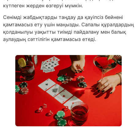
күтпеген жерден өзгеруі мүмкін.
Сенімді жабдықтарды таңдау да қауіпсіз бейнені
қамтамасыз ету үшін маңызды. Сапалы құралдардың
қолданылуы уақытты тиімді пайдалану мен балық
аулаудың сәттілігін қамтамасыз етеді.