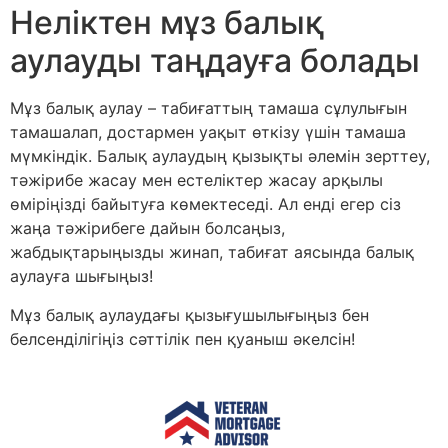
Неліктен мұз балық
аулауды таңдауға болады
Мұз балық аулау – табиғаттың тамаша сұлулығын
тамашалап, достармен уақыт өткізу үшін тамаша
мүмкіндік. Балық аулаудың қызықты әлемін зерттеу,
тәжірибе жасау мен естеліктер жасау арқылы
өміріңізді байытуға көмектеседі. Ал енді егер сіз
жаңа тәжірибеге дайын болсаңыз,
жабдықтарыңызды жинап, табиғат аясында балық
аулауға шығыңыз!
Мұз балық аулаудағы қызығушылығыңыз бен
белсенділігіңіз сәттілік пен қуаныш әкелсін!