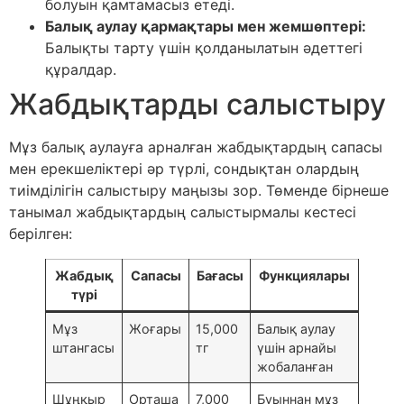
болуын қамтамасыз етеді.
Балық аулау қармақтары мен жемшөптері:
Балықты тарту үшін қолданылатын әдеттегі
құралдар.
Жабдықтарды салыстыру
Мұз балық аулауға арналған жабдықтардың сапасы
мен ерекшеліктері әр түрлі, сондықтан олардың
тиімділігін салыстыру маңызы зор. Төменде бірнеше
танымал жабдықтардың салыстырмалы кестесі
берілген:
Жабдық
Сапасы
Бағасы
Функциялары
түрі
Мұз
Жоғары
15,000
Балық аулау
штангасы
тг
үшін арнайы
жобаланған
Шұңқыр
Орташа
7,000
Буыннан мұз