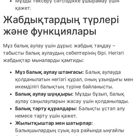
Мұзды тексеру сәтсіздікке ұшырамау үшін
қажет.
Жабдықтардың түрлері
және функциялары
Мұз балық аулау үшін дұрыс жабдық таңдау –
табысты балық аулаудың себептерінің бірі. Негізгі
жабдықтар мыналарды қамтиды:
Мұз балық аулау штангасы:
Балық аулауда
қолданылатын негізгі құрал, оның ұзындығы мен
икемділігі балықтың түріне байланысты.
Балық аулау шұңқыры:
Мұзды бұзып, балық
аулау саңылауларын жасау үшін қолданылады.
Балық тарту құралдары:
Балықты ұстап алу
немесе тарту үшін қажет.
Жылытқыштар мен шатырлар:
Балықшылардың суық ауа райында ыңғайлы