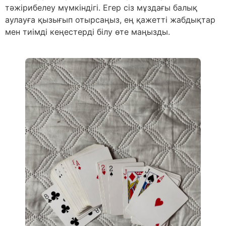
тәжірибелеу мүмкіндігі. Егер сіз мұздағы балық
аулауға қызығып отырсаңыз, ең қажетті жабдықтар
мен тиімді кеңестерді білу өте маңызды.