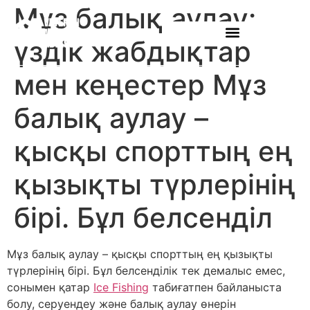
Мұз балық аулау:
үздік жабдықтар
мен кеңестер Мұз
балық аулау –
қысқы спорттың ең
қызықты түрлерінің
бірі. Бұл белсенділ
Мұз балық аулау – қысқы спорттың ең қызықты
түрлерінің бірі. Бұл белсенділік тек демалыс емес,
сонымен қатар
Ice Fishing
табиғатпен байланыста
болу, серуендеу және балық аулау өнерін