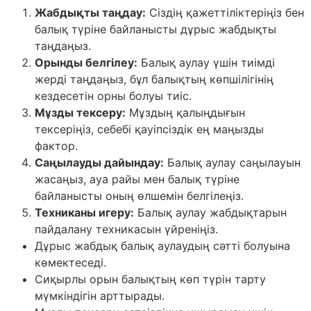
Жабдықты таңдау:
Сіздің қажеттіліктеріңіз бен
балық түріне байланысты дұрыс жабдықты
таңдаңыз.
Орынды белгілеу:
Балық аулау үшін тиімді
жерді таңдаңыз, бұл балықтың көпшілігінің
кездесетін орны болуы тиіс.
Мұзды тексеру:
Мұздың қалыңдығын
тексеріңіз, себебі қауіпсіздік ең маңызды
фактор.
Саңылауды дайындау:
Балық аулау саңылауын
жасаңыз, ауа райы мен балық түріне
байланысты оның өлшемін белгілеңіз.
Техниканы игеру:
Балық аулау жабдықтарын
пайдалану техникасын үйреніңіз.
Дұрыс жабдық балық аулаудың сәтті болуына
көмектеседі.
Сиқырлы орын балықтың көп түрін тарту
мүмкіндігін арттырады.