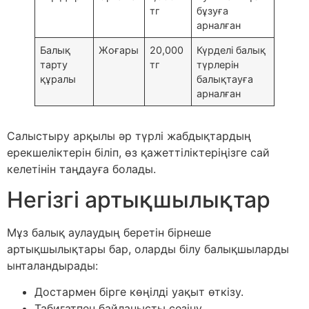
тг
бұзуға
арналған
Балық
Жоғары
20,000
Күрделі балық
тарту
тг
түрлерін
құралы
балықтауға
арналған
Салыстыру арқылы әр түрлі жабдықтардың
ерекшеліктерін біліп, өз қажеттіліктеріңізге сай
келетінін таңдауға болады.
Негізгі артықшылықтар
Мұз балық аулаудың беретін бірнеше
артықшылықтары бар, оларды білу балықшыларды
ынталандырады:
Достармен бірге көңілді уақыт өткізу.
Табиғатпен байланысты сезіну.