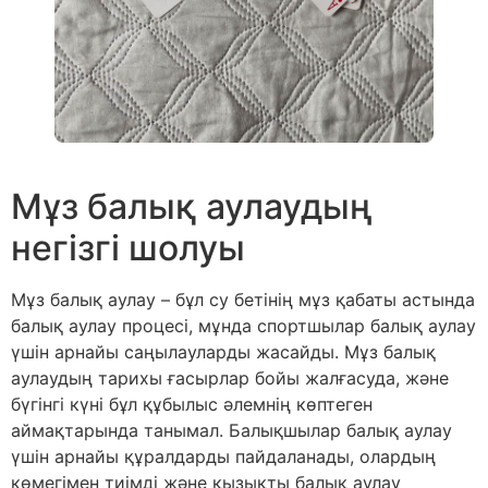
Мұз балық аулаудың
негізгі шолуы
Мұз балық аулау – бұл су бетінің мұз қабаты астында
балық аулау процесі, мұнда спортшылар балық аулау
үшін арнайы саңылауларды жасайды. Мұз балық
аулаудың тарихы ғасырлар бойы жалғасуда, және
бүгінгі күні бұл құбылыс әлемнің көптеген
аймақтарында танымал. Балықшылар балық аулау
үшін арнайы құралдарды пайдаланады, олардың
көмегімен тиімді және қызықты балық аулау