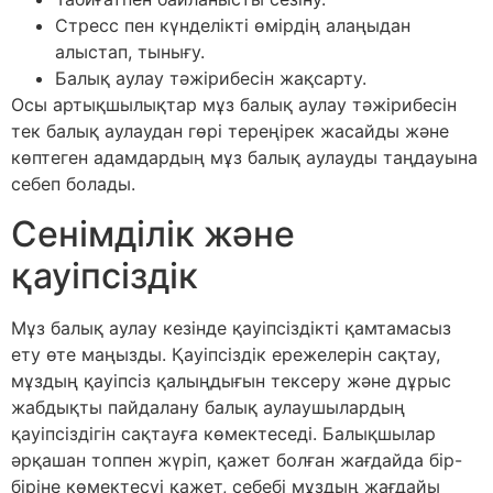
Стресс пен күнделікті өмірдің алаңыдан
алыстап, тынығу.
Балық аулау тәжірибесін жақсарту.
Осы артықшылықтар мұз балық аулау тәжірибесін
тек балық аулаудан гөрі тереңірек жасайды және
көптеген адамдардың мұз балық аулауды таңдауына
себеп болады.
Сенімділік және
қауіпсіздік
Мұз балық аулау кезінде қауіпсіздікті қамтамасыз
ету өте маңызды. Қауіпсіздік ережелерін сақтау,
мұздың қауіпсіз қалыңдығын тексеру және дұрыс
жабдықты пайдалану балық аулаушылардың
қауіпсіздігін сақтауға көмектеседі. Балықшылар
әрқашан топпен жүріп, қажет болған жағдайда бір-
біріне көмектесуі қажет, себебі мұздың жағдайы