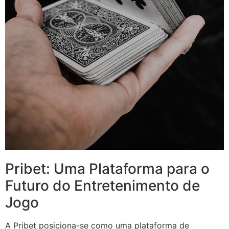
Pribet: Uma Plataforma para o
Futuro do Entretenimento de
Jogo
A Pribet posiciona-se como uma plataforma de