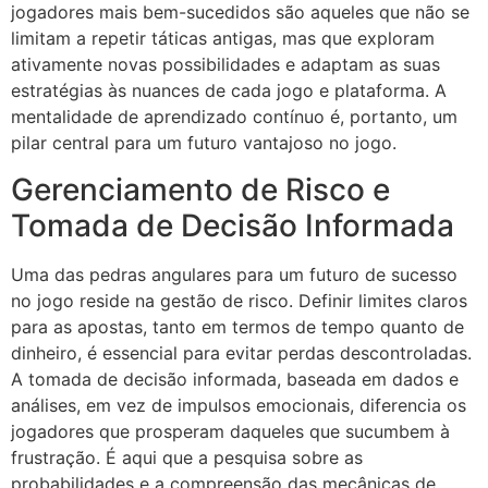
jogadores mais bem-sucedidos são aqueles que não se
limitam a repetir táticas antigas, mas que exploram
ativamente novas possibilidades e adaptam as suas
estratégias às nuances de cada jogo e plataforma. A
mentalidade de aprendizado contínuo é, portanto, um
pilar central para um futuro vantajoso no jogo.
Gerenciamento de Risco e
Tomada de Decisão Informada
Uma das pedras angulares para um futuro de sucesso
no jogo reside na gestão de risco. Definir limites claros
para as apostas, tanto em termos de tempo quanto de
dinheiro, é essencial para evitar perdas descontroladas.
A tomada de decisão informada, baseada em dados e
análises, em vez de impulsos emocionais, diferencia os
jogadores que prosperam daqueles que sucumbem à
frustração. É aqui que a pesquisa sobre as
probabilidades e a compreensão das mecânicas de