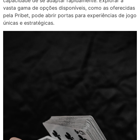
capacidade de se adaptar rapidamente. Explorar a
vasta gama de opções disponíveis, como as oferecidas
pela Pribet, pode abrir portas para experiências de jogo
únicas e estratégicas.