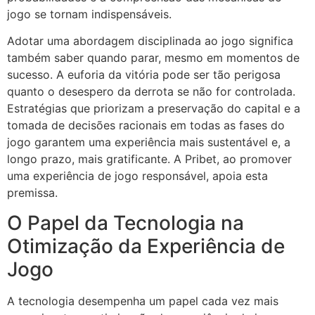
jogo se tornam indispensáveis.
Adotar uma abordagem disciplinada ao jogo significa
também saber quando parar, mesmo em momentos de
sucesso. A euforia da vitória pode ser tão perigosa
quanto o desespero da derrota se não for controlada.
Estratégias que priorizam a preservação do capital e a
tomada de decisões racionais em todas as fases do
jogo garantem uma experiência mais sustentável e, a
longo prazo, mais gratificante. A Pribet, ao promover
uma experiência de jogo responsável, apoia esta
premissa.
O Papel da Tecnologia na
Otimização da Experiência de
Jogo
A tecnologia desempenha um papel cada vez mais