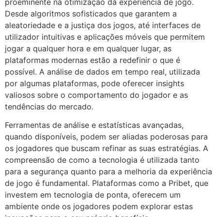
proeminente na otimização da experiência de jogo.
Desde algoritmos sofisticados que garantem a
aleatoriedade e a justiça dos jogos, até interfaces de
utilizador intuitivas e aplicações móveis que permitem
jogar a qualquer hora e em qualquer lugar, as
plataformas modernas estão a redefinir o que é
possível. A análise de dados em tempo real, utilizada
por algumas plataformas, pode oferecer insights
valiosos sobre o comportamento do jogador e as
tendências do mercado.
Ferramentas de análise e estatísticas avançadas,
quando disponíveis, podem ser aliadas poderosas para
os jogadores que buscam refinar as suas estratégias. A
compreensão de como a tecnologia é utilizada tanto
para a segurança quanto para a melhoria da experiência
de jogo é fundamental. Plataformas como a Pribet, que
investem em tecnologia de ponta, oferecem um
ambiente onde os jogadores podem explorar estas