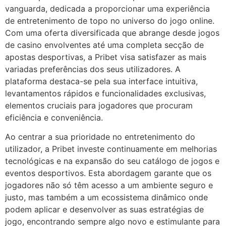
vanguarda, dedicada a proporcionar uma experiência
de entretenimento de topo no universo do jogo online.
Com uma oferta diversificada que abrange desde jogos
de casino envolventes até uma completa secção de
apostas desportivas, a Pribet visa satisfazer as mais
variadas preferências dos seus utilizadores. A
plataforma destaca-se pela sua interface intuitiva,
levantamentos rápidos e funcionalidades exclusivas,
elementos cruciais para jogadores que procuram
eficiência e conveniência.
Ao centrar a sua prioridade no entretenimento do
utilizador, a Pribet investe continuamente em melhorias
tecnológicas e na expansão do seu catálogo de jogos e
eventos desportivos. Esta abordagem garante que os
jogadores não só têm acesso a um ambiente seguro e
justo, mas também a um ecossistema dinâmico onde
podem aplicar e desenvolver as suas estratégias de
jogo, encontrando sempre algo novo e estimulante para