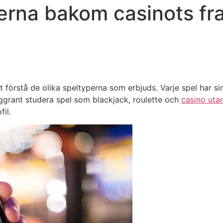
erna bakom casinots fr
VA Loan
FAQ
Education
 förstå de olika speltyperna som erbjuds. Varje spel har sin
ggrant studera spel som blackjack, roulette och
casino uta
il.