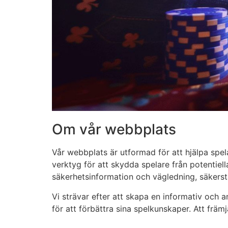
Om vår webbplats
Vår webbplats är utformad för att hjälpa spela
verktyg för att skydda spelare från potentiell
säkerhetsinformation och vägledning, säkerstä
Vi strävar efter att skapa en informativ och 
för att förbättra sina spelkunskaper. Att främ