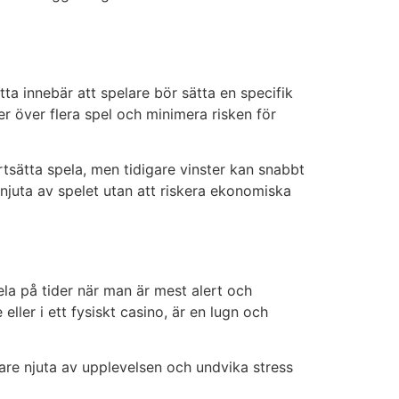
ta innebär att spelare bör sätta en specifik
er över flera spel och minimera risken för
rtsätta spela, men tidigare vinster kan snabbt
t njuta av spelet utan att riskera ekonomiska
ela på tider när man är mest alert och
ler i ett fysiskt casino, är en lugn och
lare njuta av upplevelsen och undvika stress