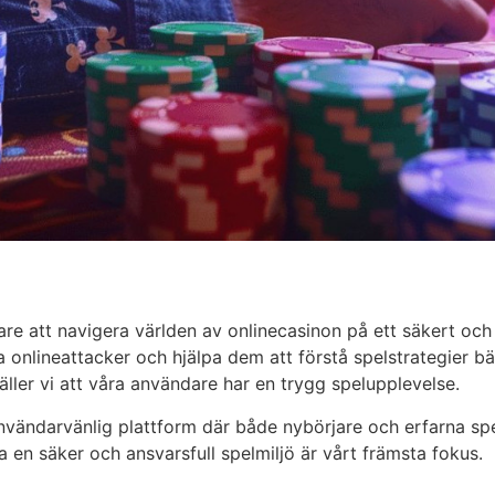
re att navigera världen av onlinecasinon på ett säkert och e
a onlineattacker och hjälpa dem att förstå spelstrategier bä
ller vi att våra användare har en trygg spelupplevelse.
användarvänlig plattform där både nybörjare och erfarna sp
ja en säker och ansvarsfull spelmiljö är vårt främsta fokus.