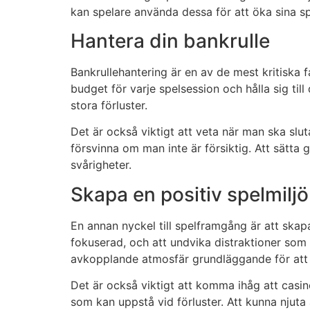
kan spelare använda dessa för att öka sina sp
Hantera din bankrulle
Bankrullehantering är en av de mest kritiska 
budget för varje spelsession och hålla sig til
stora förluster.
Det är också viktigt att veta när man ska slut
försvinna om man inte är försiktig. Att sätta 
svårigheter.
Skapa en positiv spelmiljö
En annan nyckel till spelframgång är att skap
fokuserad, och att undvika distraktioner som 
avkopplande atmosfär grundläggande för att 
Det är också viktigt att komma ihåg att casin
som kan uppstå vid förluster. Att kunna njuta 