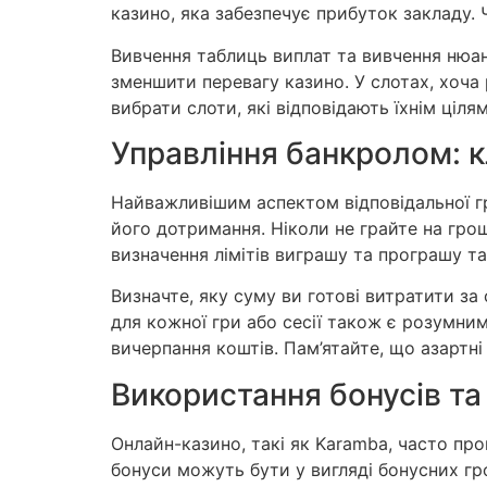
казино, яка забезпечує прибуток закладу.
Вивчення таблиць виплат та вивчення нюан
зменшити перевагу казино. У слотах, хоча
вибрати слоти, які відповідають їхнім цілям
Управління банкролом: к
Найважливішим аспектом відповідальної г
його дотримання. Ніколи не грайте на гроші
визначення лімітів виграшу та програшу 
Визначте, яку суму ви готові витратити за
для кожної гри або сесії також є розумн
вичерпання коштів. Пам’ятайте, що азартн
Використання бонусів та
Онлайн-казино, такі як Karamba, часто про
бонуси можуть бути у вигляді бонусних гр