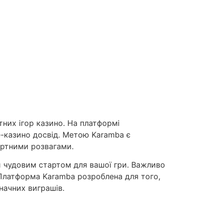
них ігор казино. На платформі
ve-казино досвід. Метою Karamba є
артними розвагами.
и чудовим стартом для вашої гри. Важливо
Платформа Karamba розроблена для того,
начних виграшів.