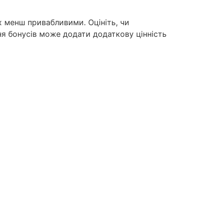
х менш привабливими. Оцініть, чи
ня бонусів може додати додаткову цінність