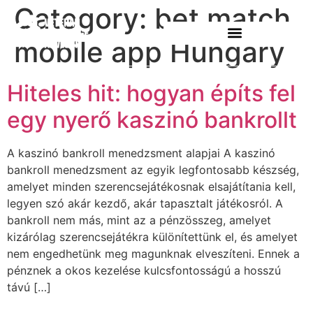
Category:
bet match
mobile app Hungary
Hiteles hit: hogyan építs fel
egy nyerő kaszinó bankrollt
A kaszinó bankroll menedzsment alapjai A kaszinó
bankroll menedzsment az egyik legfontosabb készség,
amelyet minden szerencsejátékosnak elsajátítania kell,
legyen szó akár kezdő, akár tapasztalt játékosról. A
bankroll nem más, mint az a pénzösszeg, amelyet
kizárólag szerencsejátékra különítettünk el, és amelyet
nem engedhetünk meg magunknak elveszíteni. Ennek a
pénznek a okos kezelése kulcsfontosságú a hosszú
távú […]