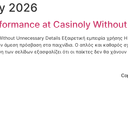
ly 2026
VA Loan
FAQ
Education
formance at Casinoly Without
Without Unnecessary Details Εξαιρετική εμπειρία χρήσης Η
ην άμεση πρόσβαση στα παιχνίδια. Ο απλός και καθαρός σ
 των σελίδων εξασφαλίζει ότι οι παίκτες δεν θα χάνουν
Cop