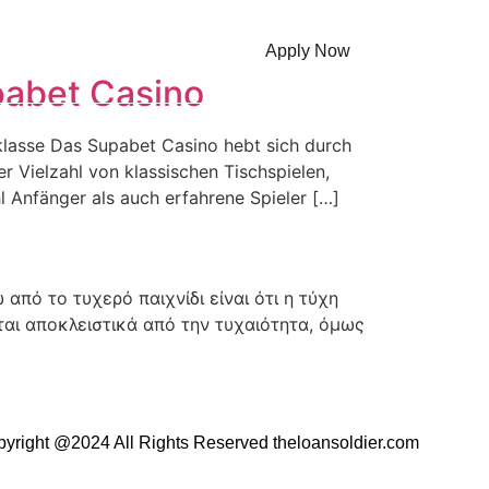
Contact Us
Apply Now
pabet Casino
klasse Das Supabet Casino hebt sich durch
er Vielzahl von klassischen Tischspielen,
 Anfänger als auch erfahrene Spieler […]
πό το τυχερό παιχνίδι είναι ότι η τύχη
νται αποκλειστικά από την τυχαιότητα, όμως
yright @2024 All Rights Reserved theloansoldier.com