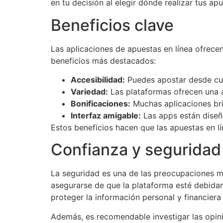
en tu decisión al elegir dónde realizar tus apu
Beneficios clave
Las aplicaciones de apuestas en línea ofrecen
beneficios más destacados:
Accesibilidad:
Puedes apostar desde cual
Variedad:
Las plataformas ofrecen una a
Bonificaciones:
Muchas aplicaciones bri
Interfaz amigable:
Las apps están diseña
Estos beneficios hacen que las apuestas en l
Confianza y seguridad
La seguridad es una de las preocupaciones má
asegurarse de que la plataforma esté debidam
proteger la información personal y financiera 
Además, es recomendable investigar las opini