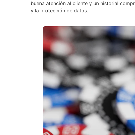
buena atención al cliente y un historial com
y la protección de datos.