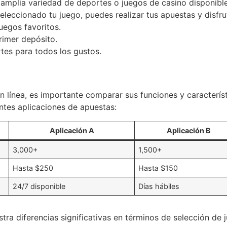
amplia variedad de deportes o juegos de casino disponible
eccionado tu juego, puedes realizar tus apuestas y disfrut
juegos favoritos.
primer depósito.
tes para todos los gustos.
n línea, es importante comparar sus funciones y característ
ntes aplicaciones de apuestas:
Aplicación A
Aplicación B
3,000+
1,500+
Hasta $250
Hasta $150
24/7 disponible
Días hábiles
a diferencias significativas en términos de selección de ju