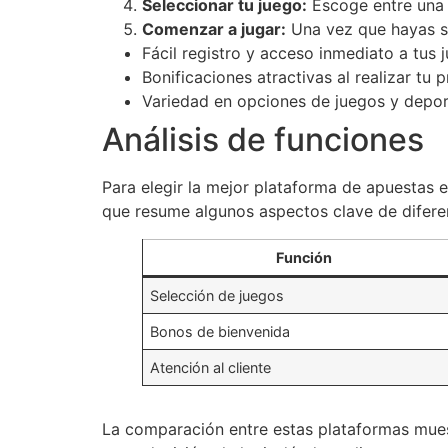
Seleccionar tu juego:
Escoge entre una 
Comenzar a jugar:
Una vez que hayas sel
Fácil registro y acceso inmediato a tus 
Bonificaciones atractivas al realizar tu 
Variedad en opciones de juegos y depor
Análisis de funciones
Para elegir la mejor plataforma de apuestas e
que resume algunos aspectos clave de difere
Función
Selección de juegos
Bonos de bienvenida
Atención al cliente
La comparación entre estas plataformas muestr