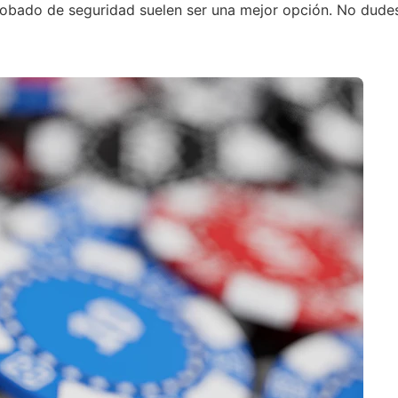
probado de seguridad suelen ser una mejor opción. No dudes