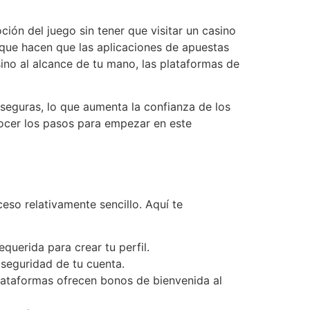
ión del juego sin tener que visitar un casino
s que hacen que las aplicaciones de apuestas
ino al alcance de tu mano, las plataformas de
 seguras, lo que aumenta la confianza de los
ocer los pasos para empezar en este
so relativamente sencillo. Aquí te
querida para crear tu perfil.
 seguridad de tu cuenta.
ataformas ofrecen bonos de bienvenida al