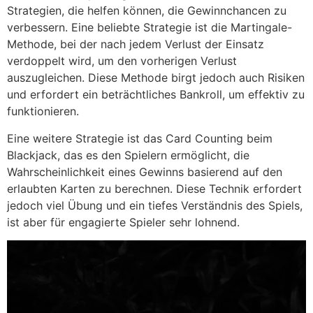
Strategien, die helfen können, die Gewinnchancen zu
verbessern. Eine beliebte Strategie ist die Martingale-
Methode, bei der nach jedem Verlust der Einsatz
verdoppelt wird, um den vorherigen Verlust
auszugleichen. Diese Methode birgt jedoch auch Risiken
und erfordert ein beträchtliches Bankroll, um effektiv zu
funktionieren.
Eine weitere Strategie ist das Card Counting beim
Blackjack, das es den Spielern ermöglicht, die
Wahrscheinlichkeit eines Gewinns basierend auf den
erlaubten Karten zu berechnen. Diese Technik erfordert
jedoch viel Übung und ein tiefes Verständnis des Spiels,
ist aber für engagierte Spieler sehr lohnend.