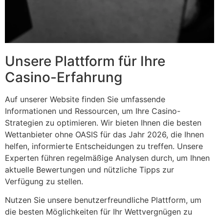
Unsere Plattform für Ihre
Casino-Erfahrung
Auf unserer Website finden Sie umfassende
Informationen und Ressourcen, um Ihre Casino-
Strategien zu optimieren. Wir bieten Ihnen die besten
Wettanbieter ohne OASIS für das Jahr 2026, die Ihnen
helfen, informierte Entscheidungen zu treffen. Unsere
Experten führen regelmäßige Analysen durch, um Ihnen
aktuelle Bewertungen und nützliche Tipps zur
Verfügung zu stellen.
Nutzen Sie unsere benutzerfreundliche Plattform, um
die besten Möglichkeiten für Ihr Wettvergnügen zu