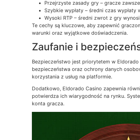
Przejrzyste zasady gry – gracze zawsze
Szybkie wypłaty – średni czas wypłaty 
Wysoki RTP – średni zwrot z gry wynosi
Te cechy są kluczowe, aby zapewnić graczom
warunki oraz wyjątkowe doświadczenia.
Zaufanie i bezpieczeń
Bezpieczeństwo jest priorytetem w Eldorado 
bezpieczeństwa oraz ochrony danych osobow
korzystania z usług na platformie.
Dodatkowo, Eldorado Casino zapewnia równi
potwierdza ich wiarygodność na rynku. Syst
konta gracza.