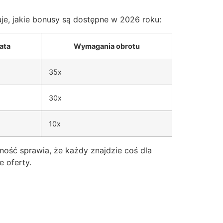
e, jakie bonusy są dostępne w 2026 roku:
ata
Wymagania obrotu
35x
30x
10x
ność sprawia, że każdy znajdzie coś dla
 oferty.