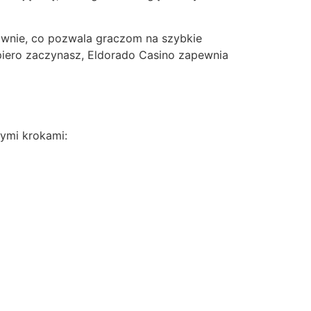
prawnie, co pozwala graczom na szybkie
piero zaczynasz, Eldorado Casino zapewnia
ymi krokami: