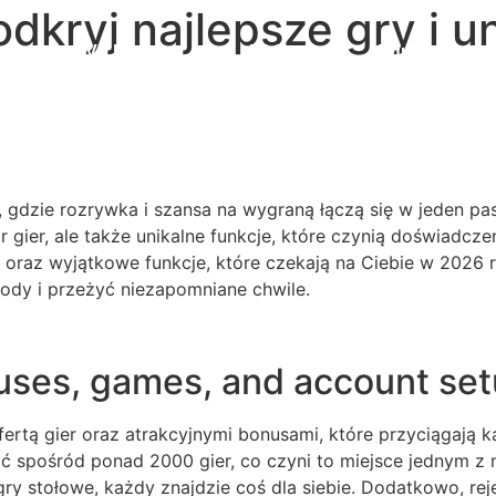
dkryj najlepsze gry i u
VA Loan
FAQ
Education
 gdzie rozrywka i szansa na wygraną łączą się w jeden pas
r gier, ale także unikalne funkcje, które czynią doświadcze
 oraz wyjątkowe funkcje, które czekają na Ciebie w 2026 r
dy i przeżyć niezapomniane chwile.
nuses, games, and account se
ertą gier oraz atrakcyjnymi bonusami, które przyciągają 
spośród ponad 2000 gier, co czyni to miejsce jednym z na
 stołowe, każdy znajdzie coś dla siebie. Dodatkowo, reje