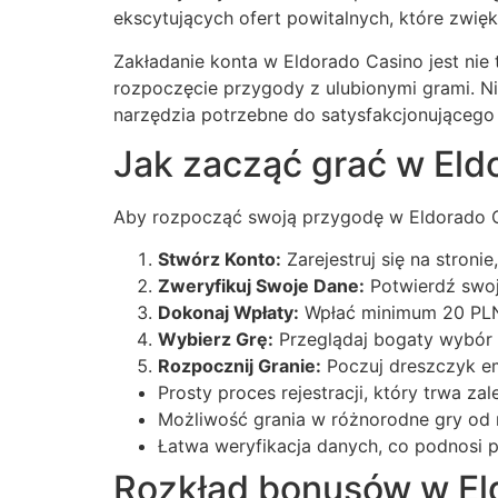
ekscytujących ofert powitalnych, które zwięk
Zakładanie konta w Eldorado Casino jest nie 
rozpoczęcie przygody z ulubionymi grami. N
narzędzia potrzebne do satysfakcjonująceg
Jak zacząć grać w Eld
Aby rozpocząć swoją przygodę w Eldorado C
Stwórz Konto:
Zarejestruj się na stron
Zweryfikuj Swoje Dane:
Potwierdź swoj
Dokonaj Wpłaty:
Wpłać minimum 20 PLN
Wybierz Grę:
Przeglądaj bogaty wybór gi
Rozpocznij Granie:
Poczuj dreszczyk em
Prosty proces rejestracji, który trwa zal
Możliwość grania w różnorodne gry o
Łatwa weryfikacja danych, co podnosi 
Rozkład bonusów w El