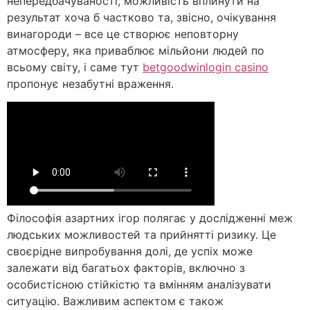
непередбачуваності, можливість вплинути на
результат хоча б частково та, звісно, очікування
винагороди – все це створює неповторну
атмосферу, яка приваблює мільйони людей по
всьому світу, і саме тут
betgoodwinlogin casino
пропонує незабутні враження.
Філософія азартних ігор полягає у дослідженні меж
людських можливостей та прийнятті ризику. Це
своєрідне випробування долі, де успіх може
залежати від багатьох факторів, включно з
особистісною стійкістю та вмінням аналізувати
ситуацію. Важливим аспектом є також