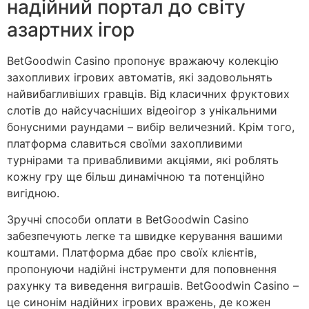
надійний портал до світу
азартних ігор
BetGoodwin Casino пропонує вражаючу колекцію
захопливих ігрових автоматів, які задовольнять
найвибагливіших гравців. Від класичних фруктових
слотів до найсучасніших відеоігор з унікальними
бонусними раундами – вибір величезний. Крім того,
платформа славиться своїми захопливими
турнірами та привабливими акціями, які роблять
кожну гру ще більш динамічною та потенційно
вигідною.
Зручні способи оплати в BetGoodwin Casino
забезпечують легке та швидке керування вашими
коштами. Платформа дбає про своїх клієнтів,
пропонуючи надійні інструменти для поповнення
рахунку та виведення виграшів. BetGoodwin Casino –
це синонім надійних ігрових вражень, де кожен