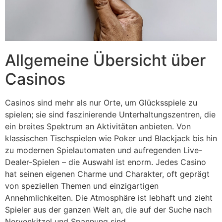
Allgemeine Übersicht über
Casinos
Casinos sind mehr als nur Orte, um Glücksspiele zu
spielen; sie sind faszinierende Unterhaltungszentren, die
ein breites Spektrum an Aktivitäten anbieten. Von
klassischen Tischspielen wie Poker und Blackjack bis hin
zu modernen Spielautomaten und aufregenden Live-
Dealer-Spielen – die Auswahl ist enorm. Jedes Casino
hat seinen eigenen Charme und Charakter, oft geprägt
von speziellen Themen und einzigartigen
Annehmlichkeiten. Die Atmosphäre ist lebhaft und zieht
Spieler aus der ganzen Welt an, die auf der Suche nach
Nervenkitzel und Spannung sind.