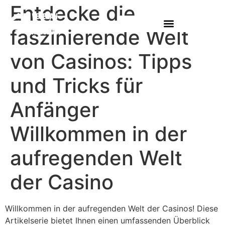
Entdecke die
faszinierende Welt
von Casinos: Tipps
und Tricks für
Anfänger
Willkommen in der
aufregenden Welt
der Casino
Willkommen in der aufregenden Welt der Casinos! Diese
Artikelserie bietet Ihnen einen umfassenden Überblick