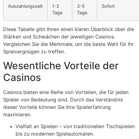
Auszahlungszeit
1-2
3-5
Sofort
Tage
Tage
Diese Tabelle gibt Ihnen einen klaren Überblick über die
Stärken und Schwächen der jeweiligen Casinos.
Vergleichen Sie die Merkmale, um die beste Wahl für Ihr
Spielvergnügen zu treffen.
Wesentliche Vorteile der
Casinos
Casinos bieten eine Reihe von Vorteilen, die für jeden
Spieler von Bedeutung sind. Durch das Verständnis
dieser Vorteile können Sie Ihre Spielerfahrung
maximieren.
Vielfalt an Spielen – von traditionellen Tischspielen
bis zu modernen Spielautomaten.