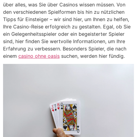
über alles, was Sie über Casinos wissen müssen. Von
den verschiedenen Spielformen bis hin zu nützlichen
Tipps für Einsteiger – wir sind hier, um Ihnen zu helfen,
Ihre Casino-Reise erfolgreich zu gestalten. Egal, ob Sie
ein Gelegenheitsspieler oder ein begeisterter Spieler
sind, hier finden Sie wertvolle Informationen, um Ihre
Erfahrung zu verbessern. Besonders Spieler, die nach
einem
casino ohne oasis
suchen, werden hier fündig.