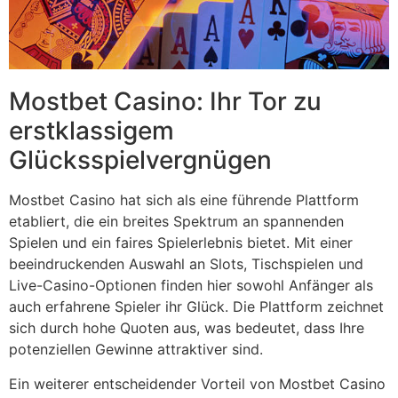
Mostbet Casino: Ihr Tor zu
erstklassigem
Glücksspielvergnügen
Mostbet Casino hat sich als eine führende Plattform
etabliert, die ein breites Spektrum an spannenden
Spielen und ein faires Spielerlebnis bietet. Mit einer
beeindruckenden Auswahl an Slots, Tischspielen und
Live-Casino-Optionen finden hier sowohl Anfänger als
auch erfahrene Spieler ihr Glück. Die Plattform zeichnet
sich durch hohe Quoten aus, was bedeutet, dass Ihre
potenziellen Gewinne attraktiver sind.
Ein weiterer entscheidender Vorteil von Mostbet Casino