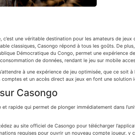
, c’est une véritable destination pour les amateurs de jeux 
table classiques, Casongo répond à tous les goûts. De plus
publique Démocratique du Congo, permet une expérience de j
a consommation de données, rendant le jeu sur mobile acces
s’attendre à une expérience de jeu optimisée, que ce soit 
es comptes et un accès direct aux jeux en font une solution 
sur Casongo
et rapide qui permet de plonger immédiatement dans l’unive
dez au site officiel de Casongo pour télécharger l’applic
mations requises pour ouvrir un nouveau compte joueur, y 