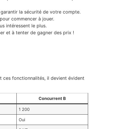
r garantir la sécurité de votre compte.
 pour commencer à jouer.
s intéressent le plus.
er et à tenter de gagner des prix !
ces fonctionnalités, il devient évident
Concurrent B
1 200
Oui