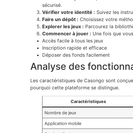
sécurisé.
Vérifier votre identité :
Suivez les instru
Faire un dépôt :
Choisissez votre métho
Explorer les jeux :
Parcourez la biblioth
Commencer à jouer :
Une fois que vous 
Accès facile à tous les jeux
Inscription rapide et efficace
Déposer des fonds facilement
Analyse des fonctionn
Les caractéristiques de Casongo sont conçues 
pourquoi cette plateforme se distingue.
Caractéristiques
Nombre de jeux
Application mobile