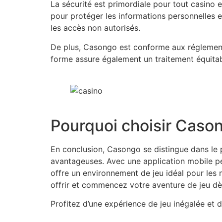
La sécurité est primordiale pour tout casino 
pour protéger les informations personnelles e
les accès non autorisés.
De plus, Casongo est conforme aux réglementat
forme assure également un traitement équitabl
Pourquoi choisir Caso
En conclusion, Casongo se distingue dans le p
avantageuses. Avec une application mobile pe
offre un environnement de jeu idéal pour les
offrir et commencez votre aventure de jeu dès
Profitez d’une expérience de jeu inégalée et