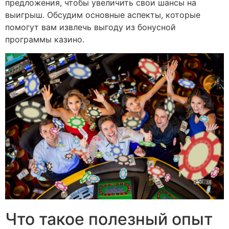
предложения, чтобы увеличить свои шансы на
выигрыш. Обсудим основные аспекты, которые
помогут вам извлечь выгоду из бонусной
программы казино.
Что такое полезный опыт