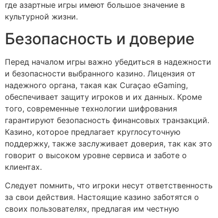
где азартные игры имеют большое значение в
культурной жизни.
Безопасность и доверие
Перед началом игры важно убедиться в надежности
и безопасности выбранного казино. Лицензия от
надежного органа, такая как Curaçao eGaming,
обеспечивает защиту игроков и их данных. Кроме
того, современные технологии шифрования
гарантируют безопасность финансовых транзакций.
Казино, которое предлагает круглосуточную
поддержку, также заслуживает доверия, так как это
говорит о высоком уровне сервиса и заботе о
клиентах.
Следует помнить, что игроки несут ответственность
за свои действия. Настоящие казино заботятся о
своих пользователях, предлагая им честную