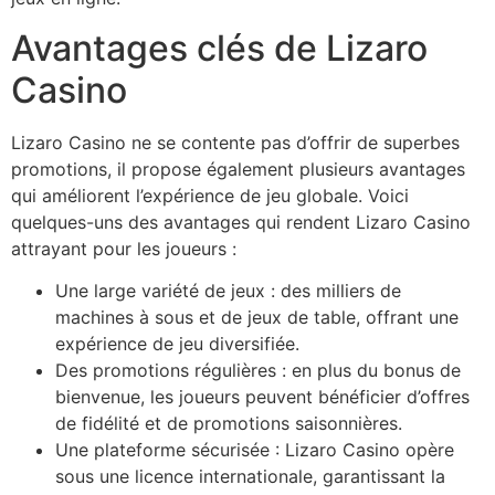
Avantages clés de Lizaro
Casino
Lizaro Casino ne se contente pas d’offrir de superbes
promotions, il propose également plusieurs avantages
qui améliorent l’expérience de jeu globale. Voici
quelques-uns des avantages qui rendent Lizaro Casino
attrayant pour les joueurs :
Une large variété de jeux : des milliers de
machines à sous et de jeux de table, offrant une
expérience de jeu diversifiée.
Des promotions régulières : en plus du bonus de
bienvenue, les joueurs peuvent bénéficier d’offres
de fidélité et de promotions saisonnières.
Une plateforme sécurisée : Lizaro Casino opère
sous une licence internationale, garantissant la