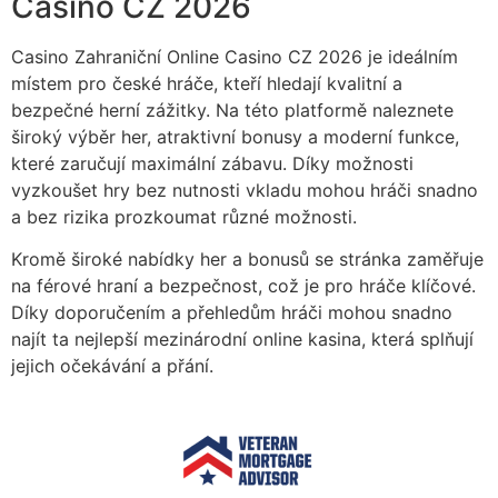
Casino CZ 2026
Casino Zahraniční Online Casino CZ 2026 je ideálním
místem pro české hráče, kteří hledají kvalitní a
bezpečné herní zážitky. Na této platformě naleznete
široký výběr her, atraktivní bonusy a moderní funkce,
které zaručují maximální zábavu. Díky možnosti
vyzkoušet hry bez nutnosti vkladu mohou hráči snadno
a bez rizika prozkoumat různé možnosti.
Kromě široké nabídky her a bonusů se stránka zaměřuje
na férové hraní a bezpečnost, což je pro hráče klíčové.
Díky doporučením a přehledům hráči mohou snadno
najít ta nejlepší mezinárodní online kasina, která splňují
jejich očekávání a přání.