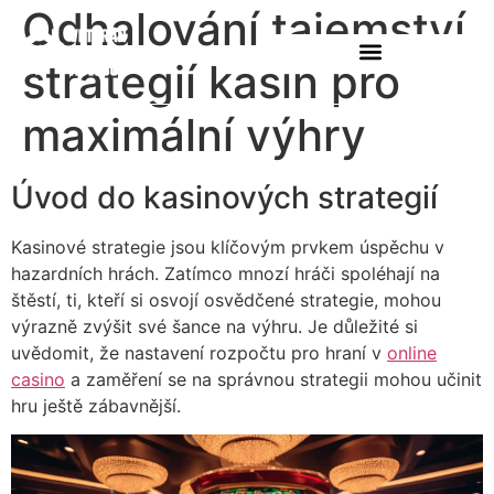
Odhalování tajemství
strategií kasin pro
maximální výhry
Úvod do kasinových strategií
Kasinové strategie jsou klíčovým prvkem úspěchu v
hazardních hrách. Zatímco mnozí hráči spoléhají na
štěstí, ti, kteří si osvojí osvědčené strategie, mohou
výrazně zvýšit své šance na výhru. Je důležité si
uvědomit, že nastavení rozpočtu pro hraní v
online
casino
a zaměření se na správnou strategii mohou učinit
hru ještě zábavnější.