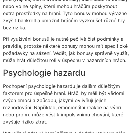
nebo volné spiny, které mohou hráčům poskytnout
extra prostředky na hraní. Tyto bonusy mohou výrazně
zvýšit bankroll a umožnit hráčům vyzkoušet různé hry
bez rizika.
Při využívání bonusů je nutné pečlivě číst podmínky a
pravidla, protože některé bonusy mohou mít specifické
požadavky na sázení. Vědět, jak bonusy správně využít,
může hrát důležitou roli v úspěchu v hazardních hrách.
Psychologie hazardu
Pochopení psychologie hazardu je dalším důležitým
faktorem pro úspěšné hraní. Hráči by měli být vědomi
svých emocí a způsobu, jakými ovlivňují jejich
rozhodování. Například, emocionální reakce na výhru
nebo prohru může vést k impulsivnímu chování, které
zvyšuje riziko ztrát.