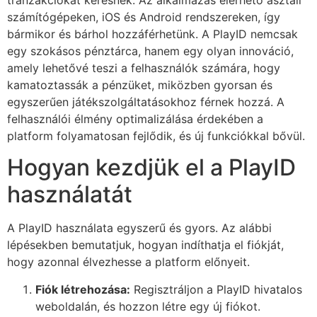
tranzakciókat keresnek. Az alkalmazás elérhető asztali
számítógépeken, iOS és Android rendszereken, így
bármikor és bárhol hozzáférhetünk. A PlayID nemcsak
egy szokásos pénztárca, hanem egy olyan innováció,
amely lehetővé teszi a felhasználók számára, hogy
kamatoztassák a pénzüket, miközben gyorsan és
egyszerűen játékszolgáltatásokhoz férnek hozzá. A
felhasználói élmény optimalizálása érdekében a
platform folyamatosan fejlődik, és új funkciókkal bővül.
Hogyan kezdjük el a PlayID
használatát
A PlayID használata egyszerű és gyors. Az alábbi
lépésekben bemutatjuk, hogyan indíthatja el fiókját,
hogy azonnal élvezhesse a platform előnyeit.
Fiók létrehozása:
Regisztráljon a PlayID hivatalos
weboldalán, és hozzon létre egy új fiókot.