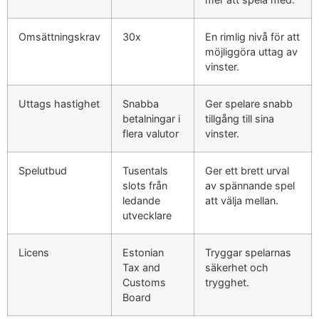
Omsättningskrav
30x
En rimlig nivå för att
möjliggöra uttag av
vinster.
Uttags hastighet
Snabba
Ger spelare snabb
betalningar i
tillgång till sina
flera valutor
vinster.
Spelutbud
Tusentals
Ger ett brett urval
slots från
av spännande spel
ledande
att välja mellan.
utvecklare
Licens
Estonian
Tryggar spelarnas
Tax and
säkerhet och
Customs
trygghet.
Board