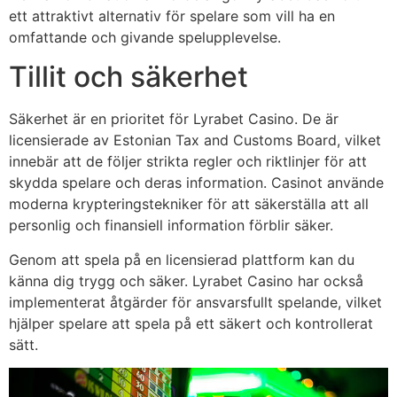
ett attraktivt alternativ för spelare som vill ha en
omfattande och givande spelupplevelse.
Tillit och säkerhet
Säkerhet är en prioritet för Lyrabet Casino. De är
licensierade av Estonian Tax and Customs Board, vilket
innebär att de följer strikta regler och riktlinjer för att
skydda spelare och deras information. Casinot använde
moderna krypteringstekniker för att säkerställa att all
personlig och finansiell information förblir säker.
Genom att spela på en licensierad plattform kan du
känna dig trygg och säker. Lyrabet Casino har också
implementerat åtgärder för ansvarsfullt spelande, vilket
hjälper spelare att spela på ett säkert och kontrollerat
sätt.