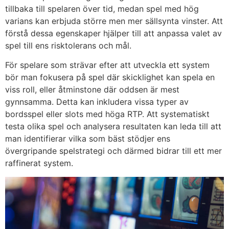
tillbaka till spelaren över tid, medan spel med hög
varians kan erbjuda större men mer sällsynta vinster. Att
förstå dessa egenskaper hjälper till att anpassa valet av
spel till ens risktolerans och mål.
För spelare som strävar efter att utveckla ett system
bör man fokusera på spel där skicklighet kan spela en
viss roll, eller åtminstone där oddsen är mest
gynnsamma. Detta kan inkludera vissa typer av
bordsspel eller slots med höga RTP. Att systematiskt
testa olika spel och analysera resultaten kan leda till att
man identifierar vilka som bäst stödjer ens
övergripande spelstrategi och därmed bidrar till ett mer
raffinerat system.