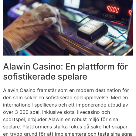
Alawin Casino: En plattform för
sofistikerade spelare
Alawin Casino framstår som en modern destination för
den som söker en sofistikerad spelupplevelse. Med en
internationell spellicens och ett imponerande utbud av
över 3 000 spel, inklusive slots, livecasino och
sportspel, erbjuder Alawin en robust miljö för sina
spelare. Plattformens starka fokus på säkerhet skapar
en trygg grund för att implementera och testa sina egna