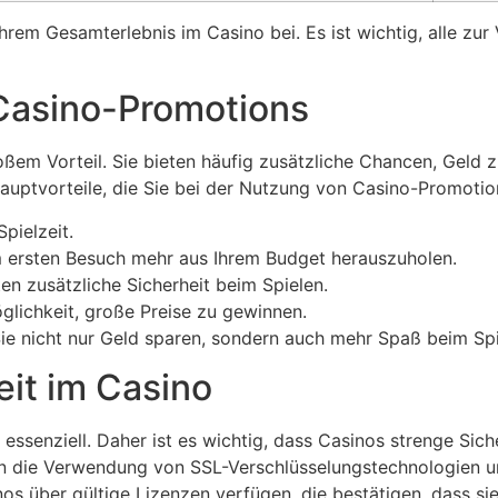
Ihrem Gesamterlebnis im Casino bei. Es ist wichtig, alle z
 Casino-Promotions
roßem Vorteil. Sie bieten häufig zusätzliche Chancen, Gel
 Hauptvorteile, die Sie bei der Nutzung von Casino-Promoti
pielzeit.
m ersten Besuch mehr aus Ihrem Budget herauszuholen.
n zusätzliche Sicherheit beim Spielen.
glichkeit, große Preise zu gewinnen.
e nicht nur Geld sparen, sondern auch mehr Spaß beim Spi
eit im Casino
no essenziell. Daher ist es wichtig, dass Casinos strenge S
ren die Verwendung von SSL-Verschlüsselungstechnologien 
inos über gültige Lizenzen verfügen, die bestätigen, dass si