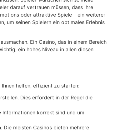
eler darauf vertrauen müssen, dass ihre
omotions oder attraktive Spiele – ein weiterer
en, um seinen Spielern ein optimales Erlebnis
ausmachen. Ein Casino, das in einem Bereich
ichtig, ein hohes Niveau in allen diesen
hnen helfen, effizient zu starten:
stellen. Dies erfordert in der Regel die
le Informationen korrekt sind und um
n. Die meisten Casinos bieten mehrere