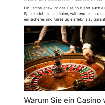
Ein vertrauenswürdiges Casino bietet auch e
Spieler sich sicher fühlen, während sie ihre L
ein sicheres und faires Spielerlebnis zu garant
Warum Sie ein Casino 