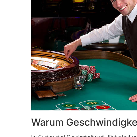
Warum Geschwindigkeit
Im Casino sind Geschwindigkeit, Sicherheit u