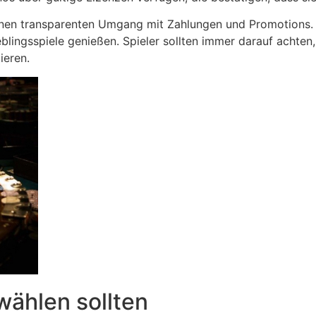
inen transparenten Umgang mit Zahlungen und Promotions. D
ieblingsspiele genießen. Spieler sollten immer darauf achten
ieren.
wählen sollten