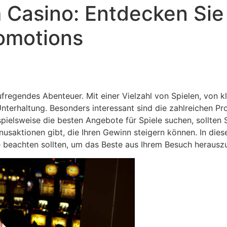
m Casino: Entdecken Sie
VA Loan
FAQ
Education
omotions
 aufregendes Abenteuer. Mit einer Vielzahl von Spielen, von 
erhaltung. Besonders interessant sind die zahlreichen Prom
ielsweise die besten Angebote für Spiele suchen, sollten 
onusaktionen gibt, die Ihren Gewinn steigern können. In die
beachten sollten, um das Beste aus Ihrem Besuch herausz