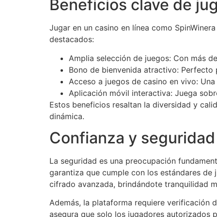
Beneficios clave de ju
Jugar en un casino en línea como SpinWinera 
destacados:
Amplia selección de juegos: Con más de
Bono de bienvenida atractivo: Perfecto
Acceso a juegos de casino en vivo: Una
Aplicación móvil interactiva: Juega sobr
Estos beneficios resaltan la diversidad y ca
dinámica.
Confianza y seguridad
La seguridad es una preocupación fundamental
garantiza que cumple con los estándares de j
cifrado avanzada, brindándote tranquilidad m
Además, la plataforma requiere verificación d
asegura que solo los jugadores autorizados p