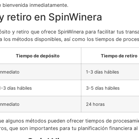
e bienvenida inmediatamente.
 retiro en SpinWinera
ito y retiro que ofrece SpinWinera para facilitar tus tran
la los métodos disponibles, así como los tiempos de procesa
Tiempo de depósito
Tiempo de retiro
Inmediato
1-3 días hábiles
1-3 días hábiles
3-5 días hábiles
Inmediato
24 horas
que algunos métodos pueden ofrecer tiempos de procesamie
ros, que son importantes para tu planificación financiera al 