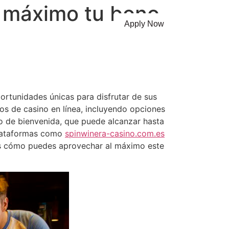
 máximo tu bono
Contact Us
Apply Now
ortunidades únicas para disfrutar de sus
os de casino en línea, incluyendo opciones
o de bienvenida, que puede alcanzar hasta
plataformas como
spinwinera-casino.com.es
mos cómo puedes aprovechar al máximo este