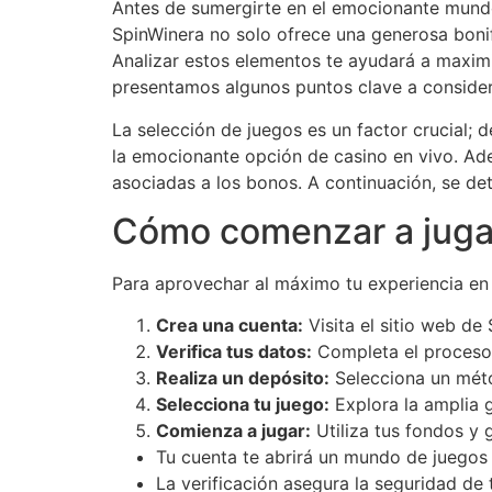
Antes de sumergirte en el emocionante mundo 
SpinWinera no solo ofrece una generosa boni
Analizar estos elementos te ayudará a maxim
presentamos algunos puntos clave a consider
La selección de juegos es un factor crucial;
la emocionante opción de casino en vivo. Ade
asociadas a los bonos. A continuación, se de
Cómo comenzar a juga
Para aprovechar al máximo tu experiencia en 
Crea una cuenta:
Visita el sitio web de 
Verifica tus datos:
Completa el proceso d
Realiza un depósito:
Selecciona un méto
Selecciona tu juego:
Explora la amplia 
Comienza a jugar:
Utiliza tus fondos y 
Tu cuenta te abrirá un mundo de juegos
La verificación asegura la seguridad de 