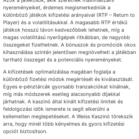
Azok a játékosok, akik szeretnék maximalizálni
nyereményeiket, érdemes megismerkedniük a
különböző játékok kifizetési arányaival (RTP – Return to
Player) és a volatilitásukkal. A magasabb RTP értékű
játékok hosszú távon kedvezőbbek lehetnek, míg a
magas volatilitású nyerőgépek ritkábban, de nagyobb
összegeket fizethetnek. A bónuszok és promóciók okos
kihasználása szintén jelentősen megnövelheti a játékban
tartható összeget és a potenciális nyereményeket.
A kifizetések optimalizálása magában foglalja a
különböző fizetési módok megértését és kiválasztását.
Egyes e-pénztárcák gyorsabb tranzakciókat kínálnak,
míg más módszerek esetleg alacsonyabb díjakkal
járhatnak. A kaszinó által kínált kifizetési limitek és
feldolgozási idők ismerete is segít elkerülni a
kellemetlen meglepetéseket. A Weiss Kaszinó törekszik
arra, hogy minél több kényelmes és gyors kifizetési
opciót biztosítson.