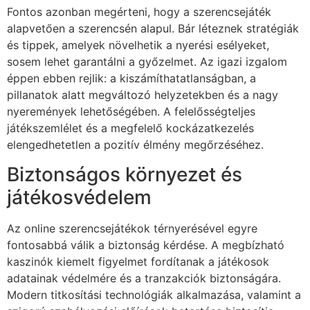
Fontos azonban megérteni, hogy a szerencsejáték
alapvetően a szerencsén alapul. Bár léteznek stratégiák
és tippek, amelyek növelhetik a nyerési esélyeket,
sosem lehet garantálni a győzelmet. Az igazi izgalom
éppen ebben rejlik: a kiszámíthatatlanságban, a
pillanatok alatt megváltozó helyzetekben és a nagy
nyeremények lehetőségében. A felelősségteljes
játékszemlélet és a megfelelő kockázatkezelés
elengedhetetlen a pozitív élmény megőrzéséhez.
Biztonságos környezet és
játékosvédelem
Az online szerencsejátékok térnyerésével egyre
fontosabbá válik a biztonság kérdése. A megbízható
kaszinók kiemelt figyelmet fordítanak a játékosok
adatainak védelmére és a tranzakciók biztonságára.
Modern titkosítási technológiák alkalmazása, valamint a