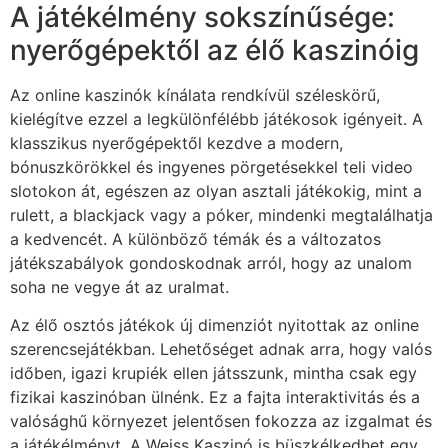
A játékélmény sokszínűsége:
nyerőgépektől az élő kaszinóig
Az online kaszinók kínálata rendkívül széleskörű,
kielégítve ezzel a legkülönfélébb játékosok igényeit. A
klasszikus nyerőgépektől kezdve a modern,
bónuszkörökkel és ingyenes pörgetésekkel teli video
slotokon át, egészen az olyan asztali játékokig, mint a
rulett, a blackjack vagy a póker, mindenki megtalálhatja
a kedvencét. A különböző témák és a változatos
játékszabályok gondoskodnak arról, hogy az unalom
soha ne vegye át az uralmat.
Az élő osztós játékok új dimenziót nyitottak az online
szerencsejátékban. Lehetőséget adnak arra, hogy valós
időben, igazi krupiék ellen játsszunk, mintha csak egy
fizikai kaszinóban ülnénk. Ez a fajta interaktivitás és a
valósághű környezet jelentősen fokozza az izgalmat és
a játékélményt. A Weiss Kaszinó is büszkélkedhet egy