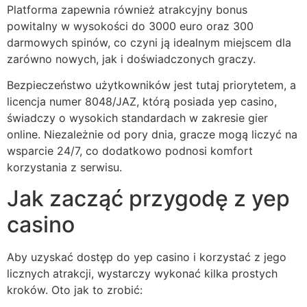
Platforma zapewnia również atrakcyjny bonus
powitalny w wysokości do 3000 euro oraz 300
darmowych spinów, co czyni ją idealnym miejscem dla
zarówno nowych, jak i doświadczonych graczy.
Bezpieczeństwo użytkowników jest tutaj priorytetem, a
licencja numer 8048/JAZ, którą posiada yep casino,
świadczy o wysokich standardach w zakresie gier
online. Niezależnie od pory dnia, gracze mogą liczyć na
wsparcie 24/7, co dodatkowo podnosi komfort
korzystania z serwisu.
Jak zacząć przygodę z yep
casino
Aby uzyskać dostęp do yep casino i korzystać z jego
licznych atrakcji, wystarczy wykonać kilka prostych
kroków. Oto jak to zrobić: