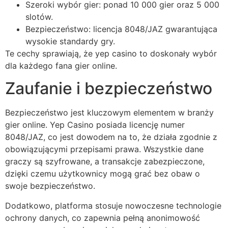
Szeroki wybór gier: ponad 10 000 gier oraz 5 000
slotów.
Bezpieczeństwo: licencja 8048/JAZ gwarantująca
wysokie standardy gry.
Te cechy sprawiają, że yep casino to doskonały wybór
dla każdego fana gier online.
Zaufanie i bezpieczeństwo
Bezpieczeństwo jest kluczowym elementem w branży
gier online. Yep Casino posiada licencję numer
8048/JAZ, co jest dowodem na to, że działa zgodnie z
obowiązującymi przepisami prawa. Wszystkie dane
graczy są szyfrowane, a transakcje zabezpieczone,
dzięki czemu użytkownicy mogą grać bez obaw o
swoje bezpieczeństwo.
Dodatkowo, platforma stosuje nowoczesne technologie
ochrony danych, co zapewnia pełną anonimowość