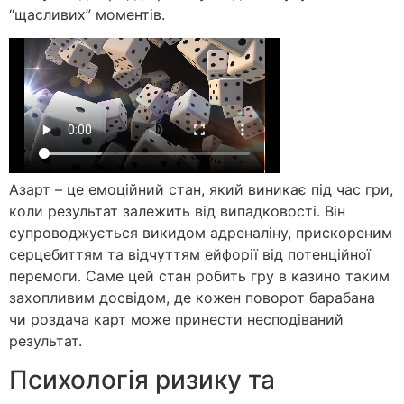
“щасливих” моментів.
Азарт – це емоційний стан, який виникає під час гри,
коли результат залежить від випадковості. Він
супроводжується викидом адреналіну, прискореним
серцебиттям та відчуттям ейфорії від потенційної
перемоги. Саме цей стан робить гру в казино таким
захопливим досвідом, де кожен поворот барабана
чи роздача карт може принести несподіваний
результат.
Психологія ризику та