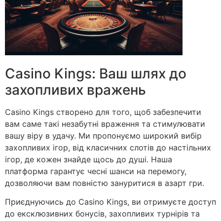
Casino Kings: Ваш шлях до
захопливих вражень
Casino Kings створено для того, щоб забезпечити
вам саме такі незабутні враження та стимулювати
вашу віру в удачу. Ми пропонуємо широкий вибір
захопливих ігор, від класичних слотів до настільних
ігор, де кожен знайде щось до душі. Наша
платформа гарантує чесні шанси на перемогу,
дозволяючи вам повністю зануритися в азарт гри.
Приєднуючись до Casino Kings, ви отримуєте доступ
до ексклюзивних бонусів, захопливих турнірів та