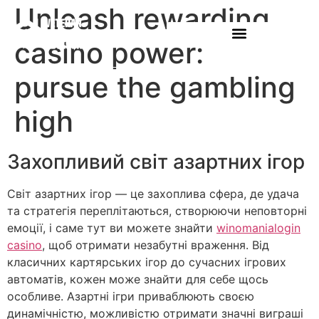
Unleash rewarding
casino power:
pursue the gambling
high
Захопливий світ азартних ігор
Світ азартних ігор — це захоплива сфера, де удача
та стратегія переплітаються, створюючи неповторні
емоції, і саме тут ви можете знайти
winomanialogin
casino
, щоб отримати незабутні враження. Від
класичних картярських ігор до сучасних ігрових
автоматів, кожен може знайти для себе щось
особливе. Азартні ігри приваблюють своєю
динамічністю, можливістю отримати значні виграші