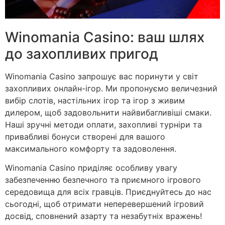
Winomania Casino: ваш шлях
до захопливих пригод
Winomania Casino запрошує вас поринути у світ
захопливих онлайн-ігор. Ми пропонуємо величезний
вибір слотів, настільних ігор та ігор з живим
дилером, щоб задовольнити найвибагливіші смаки.
Наші зручні методи оплати, захопливі турніри та
привабливі бонуси створені для вашого
максимального комфорту та задоволення.
Winomania Casino приділяє особливу увагу
забезпеченню безпечного та приємного ігрового
середовища для всіх гравців. Приєднуйтесь до нас
сьогодні, щоб отримати неперевершений ігровий
досвід, сповнений азарту та незабутніх вражень!