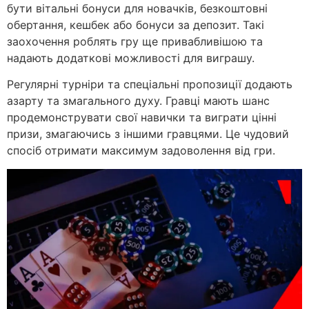
бути вітальні бонуси для новачків, безкоштовні
обертання, кешбек або бонуси за депозит. Такі
заохочення роблять гру ще привабливішою та
надають додаткові можливості для виграшу.
Регулярні турніри та спеціальні пропозиції додають
азарту та змагального духу. Гравці мають шанс
продемонструвати свої навички та виграти цінні
призи, змагаючись з іншими гравцями. Це чудовий
спосіб отримати максимум задоволення від гри.