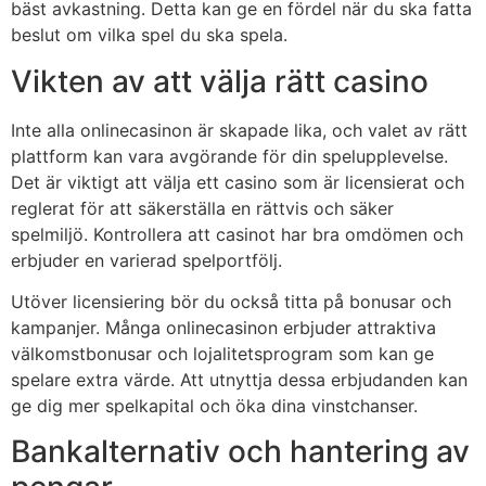
bäst avkastning. Detta kan ge en fördel när du ska fatta
beslut om vilka spel du ska spela.
Vikten av att välja rätt casino
Inte alla onlinecasinon är skapade lika, och valet av rätt
plattform kan vara avgörande för din spelupplevelse.
Det är viktigt att välja ett casino som är licensierat och
reglerat för att säkerställa en rättvis och säker
spelmiljö. Kontrollera att casinot har bra omdömen och
erbjuder en varierad spelportfölj.
Utöver licensiering bör du också titta på bonusar och
kampanjer. Många onlinecasinon erbjuder attraktiva
välkomstbonusar och lojalitetsprogram som kan ge
spelare extra värde. Att utnyttja dessa erbjudanden kan
ge dig mer spelkapital och öka dina vinstchanser.
Bankalternativ och hantering av