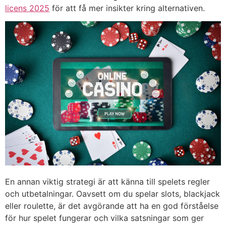
licens 2025
för att få mer insikter kring alternativen.
En annan viktig strategi är att känna till spelets regler
och utbetalningar. Oavsett om du spelar slots, blackjack
eller roulette, är det avgörande att ha en god förståelse
för hur spelet fungerar och vilka satsningar som ger