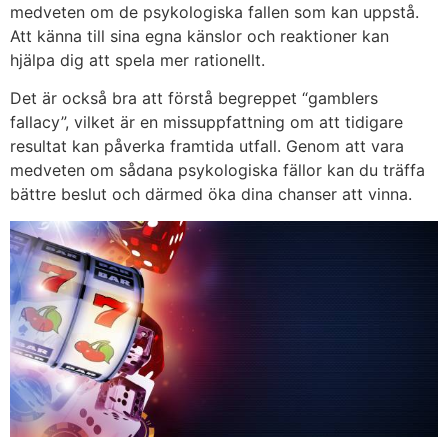
medveten om de psykologiska fallen som kan uppstå.
Att känna till sina egna känslor och reaktioner kan
hjälpa dig att spela mer rationellt.
Det är också bra att förstå begreppet “gamblers
fallacy”, vilket är en missuppfattning om att tidigare
resultat kan påverka framtida utfall. Genom att vara
medveten om sådana psykologiska fällor kan du träffa
bättre beslut och därmed öka dina chanser att vinna.