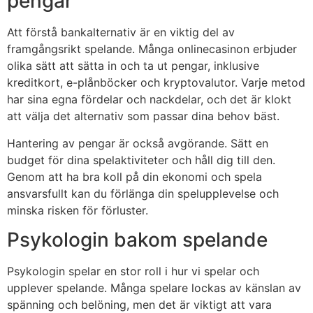
pengar
Att förstå bankalternativ är en viktig del av
framgångsrikt spelande. Många onlinecasinon erbjuder
olika sätt att sätta in och ta ut pengar, inklusive
kreditkort, e-plånböcker och kryptovalutor. Varje metod
har sina egna fördelar och nackdelar, och det är klokt
att välja det alternativ som passar dina behov bäst.
Hantering av pengar är också avgörande. Sätt en
budget för dina spelaktiviteter och håll dig till den.
Genom att ha bra koll på din ekonomi och spela
ansvarsfullt kan du förlänga din spelupplevelse och
minska risken för förluster.
Psykologin bakom spelande
Psykologin spelar en stor roll i hur vi spelar och
upplever spelande. Många spelare lockas av känslan av
spänning och belöning, men det är viktigt att vara