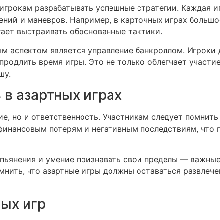
игрокам разрабатывать успешные стратегии. Каждая иг
ний и маневров. Например, в карточных играх большо
гает выстраивать обоснованные тактики.
м аспектом является управление банкроллом. Игроки 
родлить время игры. Это не только облегчает участие,
шу.
 в азартных играх
ие, но и ответственность. Участникам следует помнит
финансовым потерям и негативным последствиям, что 
опьянения и умение признавать свои пределы — важны
нить, что азартные игры должны оставаться развлече
ых игр