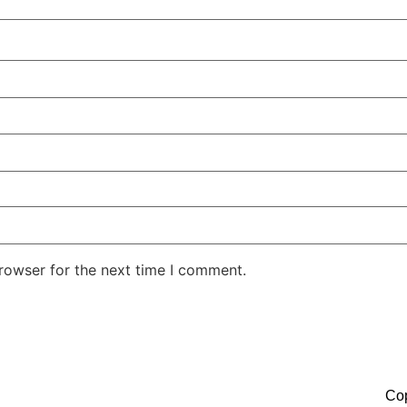
rowser for the next time I comment.
Cop