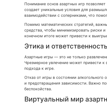
Понимание основ азартных игр позволяет 
создает уникальные условия для размышле
взаимодействии с соперниками, что помо
Помимо математических стратегий, важны
средства, чтобы минимизировать риски и п
конечном итоге может привести к выигры
Этика и ответственность
Азартные игры — это не только развлечен
Чрезмерное увлечение может привести к 
подхода к игре.
Отказ от игры в состоянии алкогольного 
и предотвращения зависимости. Важно пом
беспокойства.
Виртуальный мир азартн