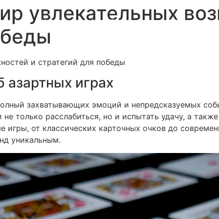
ир увлекательных во
VA Loan
FAQ
Education
обеды
ностей и стратегий для победы
 азартных играх
полный захватывающих эмоций и непредсказуемых соб
не только расслабиться, но и испытать удачу, а также
е игры, от классических карточных очков до современ
нд уникальным.