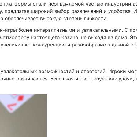
ые платформы стали неотъемлемой частью индустрии аз
у, предлагая широкий выбор развлечений и удобства.
то обеспечивает высокую степень гибкости.
н-игры более интерактивными и увлекательными. С п
в атмосферу настоящего казино, не выходя из дома. Э
увеличивает конкуренцию и разнообразие в данной сф
увлекательных возможностей и стратегий. Игроки могу
оянно развиваются. Успешная игра требует как удачи, 