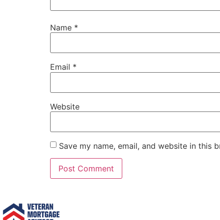
Name
*
Email
*
Website
Save my name, email, and website in this b