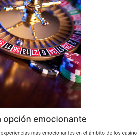
a opción emocionante
experiencias más emocionantes en el ámbito de los casinos