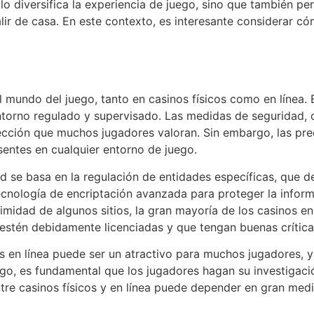
olo diversifica la experiencia de juego, sino que también p
salir de casa. En este contexto, es interesante considerar
 mundo del juego, tanto en casinos físicos como en línea. E
 entorno regulado y supervisado. Las medidas de seguridad, c
tección que muchos jugadores valoran. Sin embargo, las pre
sentes en cualquier entorno de juego.
dad se basa en la regulación de entidades específicas, que 
ecnología de encriptación avanzada para proteger la inform
imidad de algunos sitios, la gran mayoría de los casinos e
 estén debidamente licenciadas y que tengan buenas crítica
 en línea puede ser un atractivo para muchos jugadores, ya
argo, es fundamental que los jugadores hagan su investigac
 entre casinos físicos y en línea puede depender en gran m