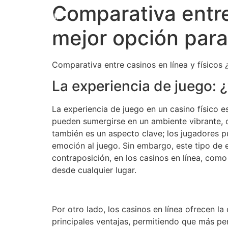
Comparativa entre 
Home
Eligibility
mejor opción para
Comparativa entre casinos en línea y físicos 
La experiencia de juego: ¿v
La experiencia de juego en un casino físico es
pueden sumergirse en un ambiente vibrante, c
también es un aspecto clave; los jugadores p
emoción al juego. Sin embargo, este tipo de e
contraposición, en los casinos en línea, com
desde cualquier lugar.
Por otro lado, los casinos en línea ofrecen l
principales ventajas, permitiendo que más pe