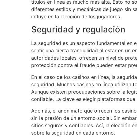
títulos en línea es mucho más alta. Esto no s
diferentes estilos y mecánicas de juego sin 
influye en la elección de los jugadores.
Seguridad y regulación
La seguridad es un aspecto fundamental en el
sentir una cierta tranquilidad al estar en un
autoridades locales, ofrecen un nivel de pro
protección contra el fraude pueden estar pre
En el caso de los casinos en línea, la seguri
seguridad. Muchos casinos en línea utilizan t
Aunque existen preocupaciones sobre la legit
confiable. La clave es elegir plataformas que
Además, el anonimato que ofrecen los casinos
sin la presión de un entorno social. Sin emb
sitios seguros y confiables. Así, la elección
sobre la seguridad en cada entorno.