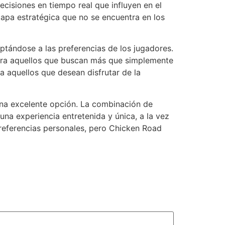
cisiones en tiempo real que influyen en el
capa estratégica que no se encuentra en los
ptándose a las preferencias de los jugadores.
 para aquellos que buscan más que simplemente
ra aquellos que desean disfrutar de la
 una excelente opción. La combinación de
una experiencia entretenida y única, a la vez
 preferencias personales, pero Chicken Road