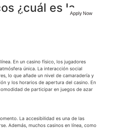
os ¿cuál es la
Contact Us
Apply Now
ínea. En un casino físico, los jugadores
tmósfera única. La interacción social
res, lo que añade un nivel de camaradería y
ón y los horarios de apertura del casino. En
a comodidad de participar en juegos de azar
momento. La accesibilidad es una de las
arse. Además, muchos casinos en línea, como