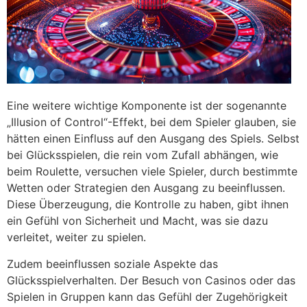
Eine weitere wichtige Komponente ist der sogenannte
„Illusion of Control“-Effekt, bei dem Spieler glauben, sie
hätten einen Einfluss auf den Ausgang des Spiels. Selbst
bei Glücksspielen, die rein vom Zufall abhängen, wie
beim Roulette, versuchen viele Spieler, durch bestimmte
Wetten oder Strategien den Ausgang zu beeinflussen.
Diese Überzeugung, die Kontrolle zu haben, gibt ihnen
ein Gefühl von Sicherheit und Macht, was sie dazu
verleitet, weiter zu spielen.
Zudem beeinflussen soziale Aspekte das
Glücksspielverhalten. Der Besuch von Casinos oder das
Spielen in Gruppen kann das Gefühl der Zugehörigkeit