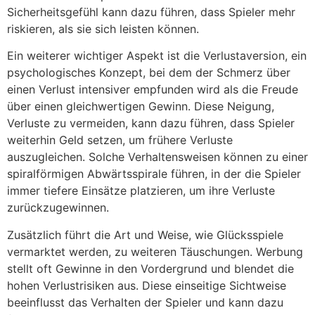
Sicherheitsgefühl kann dazu führen, dass Spieler mehr
riskieren, als sie sich leisten können.
Ein weiterer wichtiger Aspekt ist die Verlustaversion, ein
psychologisches Konzept, bei dem der Schmerz über
einen Verlust intensiver empfunden wird als die Freude
über einen gleichwertigen Gewinn. Diese Neigung,
Verluste zu vermeiden, kann dazu führen, dass Spieler
weiterhin Geld setzen, um frühere Verluste
auszugleichen. Solche Verhaltensweisen können zu einer
spiralförmigen Abwärtsspirale führen, in der die Spieler
immer tiefere Einsätze platzieren, um ihre Verluste
zurückzugewinnen.
Zusätzlich führt die Art und Weise, wie Glücksspiele
vermarktet werden, zu weiteren Täuschungen. Werbung
stellt oft Gewinne in den Vordergrund und blendet die
hohen Verlustrisiken aus. Diese einseitige Sichtweise
beeinflusst das Verhalten der Spieler und kann dazu