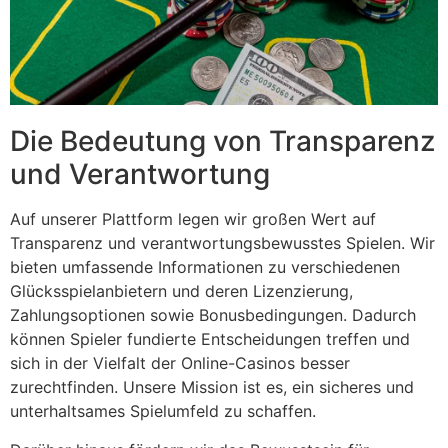
Die Bedeutung von Transparenz
und Verantwortung
Auf unserer Plattform legen wir großen Wert auf
Transparenz und verantwortungsbewusstes Spielen. Wir
bieten umfassende Informationen zu verschiedenen
Glücksspielanbietern und deren Lizenzierung,
Zahlungsoptionen sowie Bonusbedingungen. Dadurch
können Spieler fundierte Entscheidungen treffen und
sich in der Vielfalt der Online-Casinos besser
zurechtfinden. Unsere Mission ist es, ein sicheres und
unterhaltsames Spielumfeld zu schaffen.