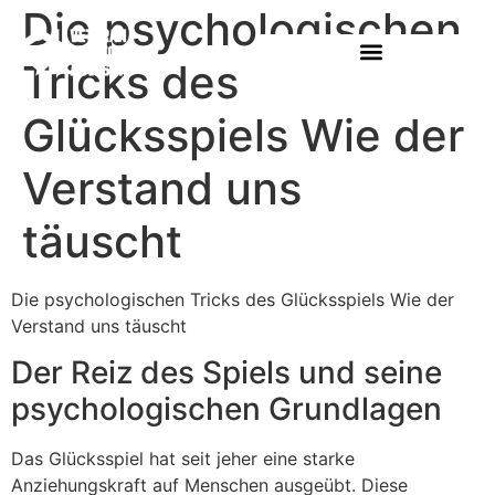
Die psychologischen
Tricks des
Glücksspiels Wie der
Verstand uns
täuscht
Die psychologischen Tricks des Glücksspiels Wie der
Verstand uns täuscht
Der Reiz des Spiels und seine
psychologischen Grundlagen
Das Glücksspiel hat seit jeher eine starke
Anziehungskraft auf Menschen ausgeübt. Diese