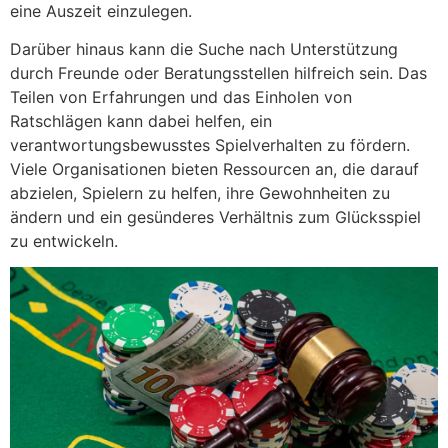
eine Auszeit einzulegen.
Darüber hinaus kann die Suche nach Unterstützung
durch Freunde oder Beratungsstellen hilfreich sein. Das
Teilen von Erfahrungen und das Einholen von
Ratschlägen kann dabei helfen, ein
verantwortungsbewusstes Spielverhalten zu fördern.
Viele Organisationen bieten Ressourcen an, die darauf
abzielen, Spielern zu helfen, ihre Gewohnheiten zu
ändern und ein gesünderes Verhältnis zum Glücksspiel
zu entwickeln.