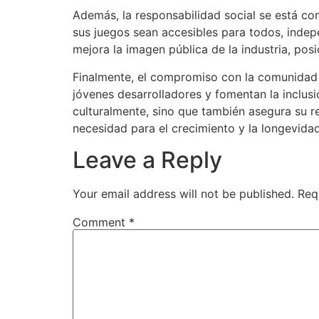
Además, la responsabilidad social se está co
sus juegos sean accesibles para todos, inde
mejora la imagen pública de la industria, po
Finalmente, el compromiso con la comunidad 
jóvenes desarrolladores y fomentan la inclusió
culturalmente, sino que también asegura su r
necesidad para el crecimiento y la longevidad 
Leave a Reply
Your email address will not be published.
Req
Comment
*