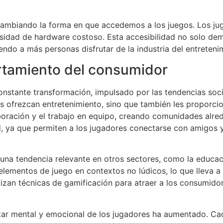
cambiando la forma en que accedemos a los juegos. Los jug
cesidad de hardware costoso. Esta accesibilidad no solo dem
ndo a más personas disfrutar de la industria del entretenim
rtamiento del consumidor
nstante transformación, impulsado por las tendencias soci
s ofrezcan entretenimiento, sino que también les proporcio
boración y el trabajo en equipo, creando comunidades alred
d, ya que permiten a los jugadores conectarse con amigos 
una tendencia relevante en otros sectores, como la educac
lementos de juego en contextos no lúdicos, lo que lleva a
izan técnicas de gamificación para atraer a los consumidor
star mental y emocional de los jugadores ha aumentado. Ca