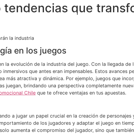
go tendencias que transf
VA Loan
FAQ
Education
rán la industria
gía en los juegos
 la evolución de la industria del juego. Con la llegada de 
 inmersivos que antes eran impensables. Estos avances pe
sea más atractiva y dinámica. Por ejemplo, juegos que inco
ras juegan, brindando una perspectiva completamente nueva
omocional Chile
que te ofrece ventajas en tus apuestas.
ando a jugar un papel crucial en la creación de personajes 
omportamiento de los jugadores y adaptar el juego en tiemp
 solo aumenta el compromiso del jugador, sino que también