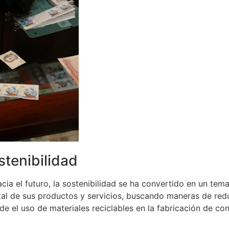
stenibilidad
ia el futuro, la sostenibilidad se ha convertido en un tema
l de sus productos y servicios, buscando maneras de reduc
sde el uso de materiales reciclables en la fabricación de co