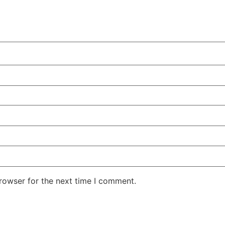
rowser for the next time I comment.