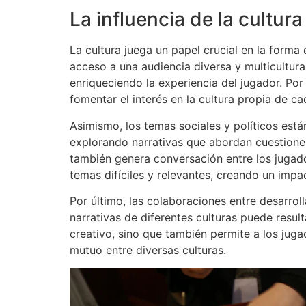
La influencia de la cultura
La cultura juega un papel crucial en la forma 
acceso a una audiencia diversa y multicultura
enriqueciendo la experiencia del jugador. Por
fomentar el interés en la cultura propia de ca
Asimismo, los temas sociales y políticos est
explorando narrativas que abordan cuestiones 
también genera conversación entre los jugado
temas difíciles y relevantes, creando un impa
Por último, las colaboraciones entre desarrol
narrativas de diferentes culturas puede resul
creativo, sino que también permite a los jug
mutuo entre diversas culturas.