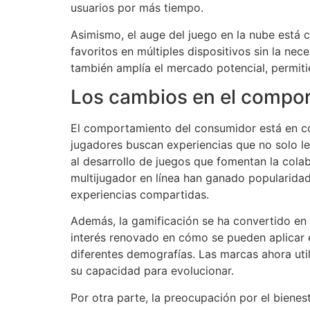
usuarios por más tiempo.
Asimismo, el auge del juego en la nube está 
favoritos en múltiples dispositivos sin la ne
también amplía el mercado potencial, permitie
Los cambios en el compo
El comportamiento del consumidor está en co
jugadores buscan experiencias que no solo le
al desarrollo de juegos que fomentan la cola
multijugador en línea han ganado popularida
experiencias compartidas.
Además, la gamificación se ha convertido en 
interés renovado en cómo se pueden aplicar e
diferentes demografías. Las marcas ahora util
su capacidad para evolucionar.
Por otra parte, la preocupación por el biene