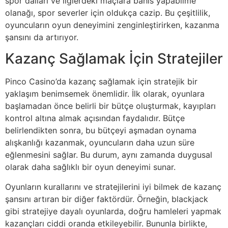
spor dalları ve liglerdeki maçlara bahis yapabilme
olanağı, spor severler için oldukça cazip. Bu çeşitlilik,
oyuncuların oyun deneyimini zenginleştirirken, kazanma
şansını da artırıyor.
Kazanç Sağlamak İçin Stratejiler
Pinco Casino’da kazanç sağlamak için stratejik bir
yaklaşım benimsemek önemlidir. İlk olarak, oyunlara
başlamadan önce belirli bir bütçe oluşturmak, kayıpları
kontrol altına almak açısından faydalıdır. Bütçe
belirlendikten sonra, bu bütçeyi aşmadan oynama
alışkanlığı kazanmak, oyuncuların daha uzun süre
eğlenmesini sağlar. Bu durum, aynı zamanda duygusal
olarak daha sağlıklı bir oyun deneyimi sunar.
Oyunların kurallarını ve stratejilerini iyi bilmek de kazanç
şansını artıran bir diğer faktördür. Örneğin, blackjack
gibi stratejiye dayalı oyunlarda, doğru hamleleri yapmak
kazançları ciddi oranda etkileyebilir. Bununla birlikte,