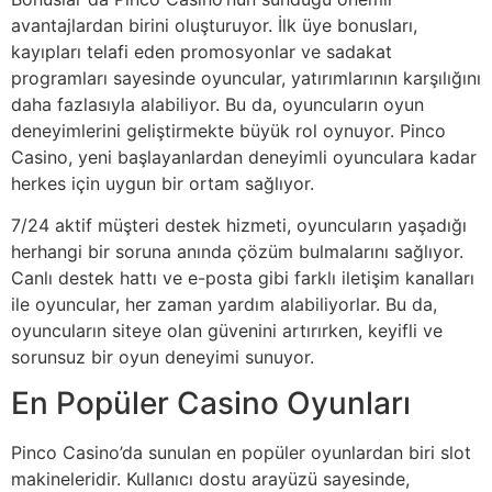
avantajlardan birini oluşturuyor. İlk üye bonusları,
kayıpları telafi eden promosyonlar ve sadakat
programları sayesinde oyuncular, yatırımlarının karşılığını
daha fazlasıyla alabiliyor. Bu da, oyuncuların oyun
deneyimlerini geliştirmekte büyük rol oynuyor. Pinco
Casino, yeni başlayanlardan deneyimli oyunculara kadar
herkes için uygun bir ortam sağlıyor.
7/24 aktif müşteri destek hizmeti, oyuncuların yaşadığı
herhangi bir soruna anında çözüm bulmalarını sağlıyor.
Canlı destek hattı ve e-posta gibi farklı iletişim kanalları
ile oyuncular, her zaman yardım alabiliyorlar. Bu da,
oyuncuların siteye olan güvenini artırırken, keyifli ve
sorunsuz bir oyun deneyimi sunuyor.
En Popüler Casino Oyunları
Pinco Casino’da sunulan en popüler oyunlardan biri slot
makineleridir. Kullanıcı dostu arayüzü sayesinde,