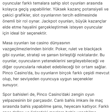
oyuncular farklı temalara sahip slot oyunları arasında
kolayca geçiş yapabilirler. Yüksek kazanç potansiyeli ve
çekici grafikler, slot oyunlarının tercih edilmesinde
önemli bir rol oynar. Jackpot oyunları, büyük kazançlar
elde etme hayalini gerçekleştirmek isteyen oyuncular
için ideal bir seçenektir.
Masa oyunları ise casino dünyasının
vazgeçilmezlerinden biridir. Poker, rulet ve blackjack
gibi oyunlar, strateji ve şansın birleştiği noktalardır. Bu
oyunlar, oyuncuların yeteneklerini sergileyebileceği ve
diğer oyuncularla rekabet edebileceği bir ortam sağlar.
Pinco Casino’da, bu oyunların birçok farklı çeşidi mevcut
olup, her seviyeden oyuncuya uygun seçenekler
sunuyor.
Spor bahisleri de, Pinco Casino’daki zengin oyun
yelpazesinin bir parçasıdır. Canlı bahis imkanı ile maç
sırasında bahis yapabilme şansı, heyecanı katlıyor. Farklı