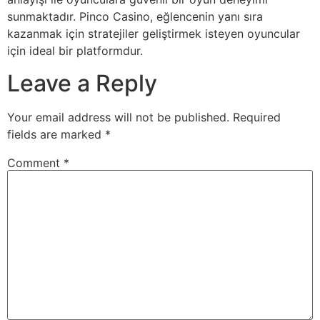
sunmaktadır. Pinco Casino, eğlencenin yanı sıra
kazanmak için stratejiler geliştirmek isteyen oyuncular
için ideal bir platformdur.
Leave a Reply
Your email address will not be published.
Required
fields are marked
*
Comment
*