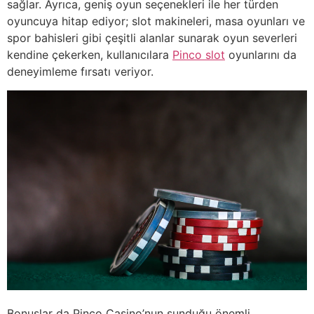
sağlar. Ayrıca, geniş oyun seçenekleri ile her türden
oyuncuya hitap ediyor; slot makineleri, masa oyunları ve
spor bahisleri gibi çeşitli alanlar sunarak oyun severleri
kendine çekerken, kullanıcılara
Pinco slot
oyunlarını da
deneyimleme fırsatı veriyor.
Bonuslar da Pinco Casino’nun sunduğu önemli