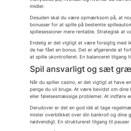
midler.
Desuden skal du være opmærksom på, at nogle
bonusser for at spille på bestemte spilleaut
spillesessioner mere rentable. Strategisk at v
Endelig er det vigtigt at være forsigtig med ik
de har fået en bonus. Det er afgørende at forb
at spille ukontrolleret. En balanceret tilgang 
Spil ansvarligt og sæt gr
Når du spiller casino, er det vigtigt at have 
penge du vil bruge. At være bevidst om din
eller følelsesmæssige problemer. At indføre e
Derudover er det en god idé at tage regelmæss
mister overblikket over din bankroll og dine 
nødvendigt. En struktureret tilgang til pause