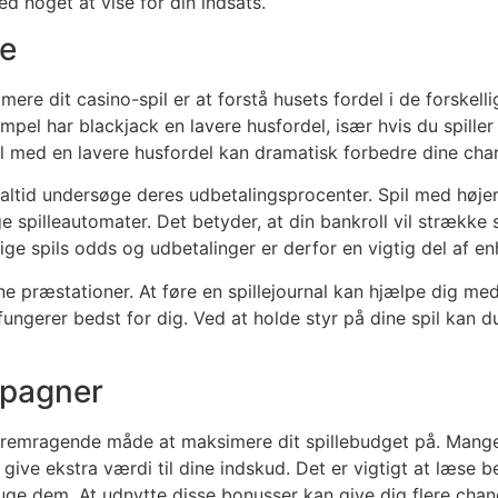
d noget at vise for din indsats.
le
re dit casino-spil er at forstå husets fordel i de forskelli
ksempel har blackjack en lavere husfordel, især hvis du spill
il med en lavere husfordel kan dramatisk forbedre dine chan
 du altid undersøge deres udbetalingsprocenter. Spil med hø
e spilleautomater. Det betyder, at din bankroll vil strække 
ige spils odds og udbetalinger er derfor en vigtig del af enh
e præstationer. At føre en spillejournal kan hjælpe dig med 
 fungerer bedst for dig. Ved at holde styr på dine spil kan d
mpagner
emragende måde at maksimere dit spillebudget på. Mange o
give ekstra værdi til dine indskud. Det er vigtigt at læse b
ge dem. At udnytte disse bonusser kan give dig flere chance