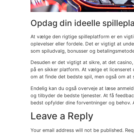
Opdag din ideelle spillepl
At vælge den rigtige spilleplatform er en vigt
oplevelser eller fordele. Det er vigtigt at un
som spiludvalg, bonusser og betalingsmetoder,
Desuden er det vigtigt at sikre, at det casino,
på en sikker platform. At vælge et licenseret c
om at finde det bedste spil, men også om at s
Endelig kan du også overveje at læse anmeldels
og tilbyder de bedste tjenester. At få feedba
bedst opfylder dine forventninger og behov. A
Leave a Reply
Your email address will not be published.
Req