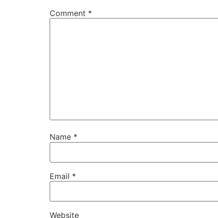
Comment
*
Name
*
Email
*
Website