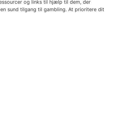
ssourcer og links til hjælp til dem, der
 sund tilgang til gambling. At prioritere dit