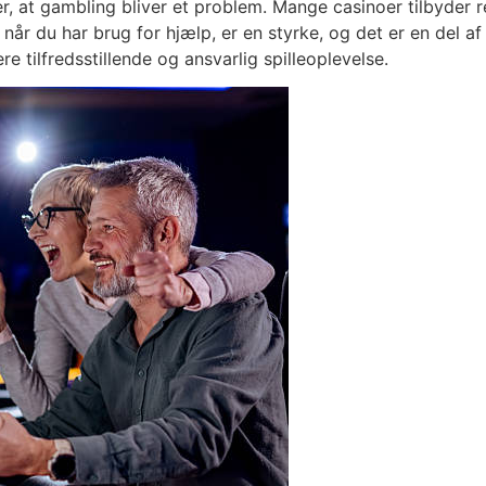
er, at gambling bliver et problem. Mange casinoer tilbyder re
 du har brug for hjælp, er en styrke, og det er en del af en
e tilfredsstillende og ansvarlig spilleoplevelse.