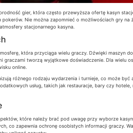
orodność gier, która często przewyższa ofertę kasyn sta
ch pokerów. Nie można zapomnieć o możliwościach gry na 
 atmosfery stacjonarnego kasyna.
ch
tmosferę, która przyciąga wielu graczy. Dźwięki maszyn d
ymi graczami tworzą wyjątkowe doświadczenie. Dla wielu osó
isku online.
zują różnego rodzaju wydarzenia i turnieje, co może być 
odatkowych usług, takich jak restauracje, bary czy hotele
e
pektów, które należy brać pod uwagę przy wyborze kasyna
, co zapewnia ochronę osobistych informacji graczy. Wart
 aby uniknąć oszustw.