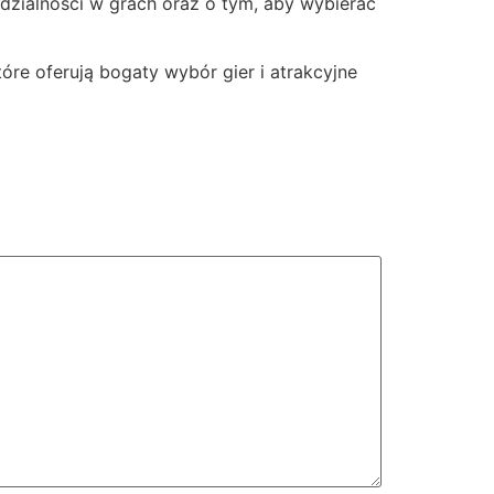
zialności w grach oraz o tym, aby wybierać
óre oferują bogaty wybór gier i atrakcyjne