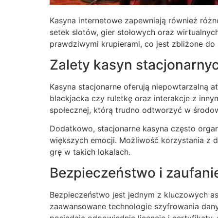
Kasyna internetowe zapewniają również różn
setek slotów, gier stołowych oraz wirtualny
prawdziwymi krupierami, co jest zbliżone do
Zalety kasyn stacjonarny
Kasyna stacjonarne oferują niepowtarzalną a
blackjacka czy ruletkę oraz interakcje z inn
społecznej, którą trudno odtworzyć w środow
Dodatkowo, stacjonarne kasyna często organi
większych emocji. Możliwość korzystania z d
grę w takich lokalach.
Bezpieczeństwo i zaufani
Bezpieczeństwo jest jednym z kluczowych as
zaawansowane technologie szyfrowania danych
posiadają odpowiednie licencje i certyfikaty,