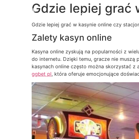
Gdzie lepiej grać
Home
Eligibility
Gdzie lepiej grać w kasynie online czy stacj
Zalety kasyn online
Kasyna online zyskują na popularności z wi
do internetu. Dzięki temu, gracze nie musz
kasynach online często można skorzystać z a
ggbet pl
, która oferuje emocjonujące doświadc