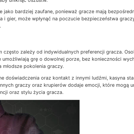
 jako bardziej zaufane, ponieważ gracze mają bezpośredni
ia i gier, może wpłynąć na poczucie bezpieczeństwa gracz
.
 często zależy od indywidualnych preferencji gracza. Oso
 umożliwiają grę o dowolnej porze, bez konieczności wych
ga młodsze pokolenia graczy.
jne doświadczenia oraz kontakt z innymi ludźmi, kasyna st
nnych graczy oraz krupierów dodaje emocji, które mogą u
ji oraz stylu życia gracza.