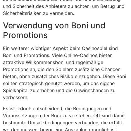
und Sicherheit des Anbieters zu achten, um Betrug und
Sicherheitsrisiken zu vermeiden.
Verwendung von Boni und
Promotions
Ein weiterer wichtiger Aspekt beim Casinospiel sind
Boni und Promotions. Viele Online-Casinos bieten
attraktive Willkommensboni und regelmäßige
Promotions an, die den Spielern zusätzliche Chancen
bieten, ohne zusätzliches Risiko einzugehen. Diese Boni
sollten strategisch genutzt werden, um das eigene
Spielkapital zu erhöhen und die Gewinnchancen zu
verbessern.
Es ist jedoch entscheidend, die Bedingungen und
Voraussetzungen der Boni zu verstehen. Oft sind damit
bestimmte Umsatzbedingungen verbunden, die erfüllt
werden müssen, bevor eine Auszahlung möglich ist.