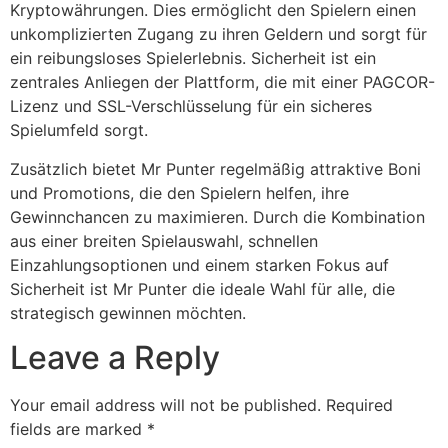
Kryptowährungen. Dies ermöglicht den Spielern einen
unkomplizierten Zugang zu ihren Geldern und sorgt für
ein reibungsloses Spielerlebnis. Sicherheit ist ein
zentrales Anliegen der Plattform, die mit einer PAGCOR-
Lizenz und SSL-Verschlüsselung für ein sicheres
Spielumfeld sorgt.
Zusätzlich bietet Mr Punter regelmäßig attraktive Boni
und Promotions, die den Spielern helfen, ihre
Gewinnchancen zu maximieren. Durch die Kombination
aus einer breiten Spielauswahl, schnellen
Einzahlungsoptionen und einem starken Fokus auf
Sicherheit ist Mr Punter die ideale Wahl für alle, die
strategisch gewinnen möchten.
Leave a Reply
Your email address will not be published.
Required
fields are marked
*