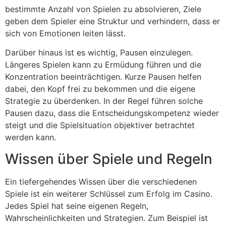
bestimmte Anzahl von Spielen zu absolvieren, Ziele
geben dem Spieler eine Struktur und verhindern, dass er
sich von Emotionen leiten lässt.
Darüber hinaus ist es wichtig, Pausen einzulegen.
Längeres Spielen kann zu Ermüdung führen und die
Konzentration beeinträchtigen. Kurze Pausen helfen
dabei, den Kopf frei zu bekommen und die eigene
Strategie zu überdenken. In der Regel führen solche
Pausen dazu, dass die Entscheidungskompetenz wieder
steigt und die Spielsituation objektiver betrachtet
werden kann.
Wissen über Spiele und Regeln
Ein tiefergehendes Wissen über die verschiedenen
Spiele ist ein weiterer Schlüssel zum Erfolg im Casino.
Jedes Spiel hat seine eigenen Regeln,
Wahrscheinlichkeiten und Strategien. Zum Beispiel ist