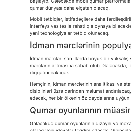
başlayıb. Gələcəkdə mobil qumar platformalar
qumar dünyası daha əlçatan olacaq.
Mobil tətbiqlər, istifadəçilərə daha fərdiləşdi
interfeys vasitəsilə rahatlıqla oynaya biləcəkl
yeni texnologiyalar tətbiq olunacaq.
İdman mərclərinin populya
İdman mərcləri son illərdə böyük bir yüksəliş
mərclərin artmasına səbəb olub. Gələcəkdə, 
diqqətini çəkəcək.
Həmçinin, idman mərclərinin analitikası və st
disiplinləri üzrə dərindən məlumatlandırılacaq,
edəcək, hər bir ölkənin öz qaydalarına uyğun 
Qumar oyunlarının müasir
Gələcəkdə qumar oyunlarının dizaynı və mexan
olaraq yeni ideyalar təqdim edəcək. Oyunçuları