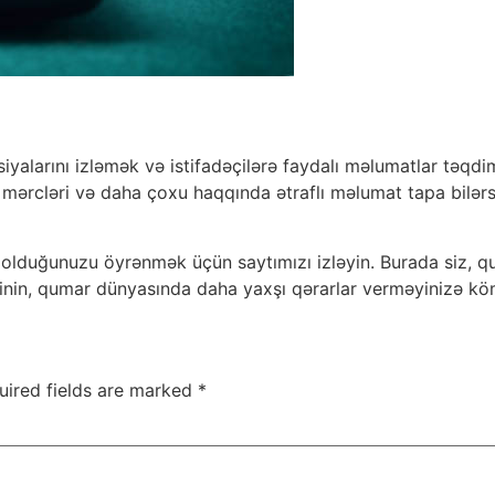
iyalarını izləmək və istifadəçilərə faydalı məlumatlar təq
n mərcləri və daha çoxu haqqında ətraflı məlumat tapa bilərsi
lduğunuzu öyrənmək üçün saytımızı izləyin. Burada siz, qum
mçinin, qumar dünyasında daha yaxşı qərarlar verməyinizə k
uired fields are marked
*