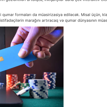
 qumar formaları da müasirizasiya ediləcək. Misal üçün, klas
 istifadəçilərin marağını artıracaq və qumar dünyasının müas