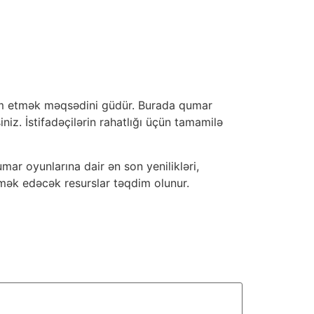
dim etmək məqsədini güdür. Burada qumar
niz. İstifadəçilərin rahatlığı üçün tamamilə
ar oyunlarına dair ən son yenilikləri,
ömək edəcək resurslar təqdim olunur.