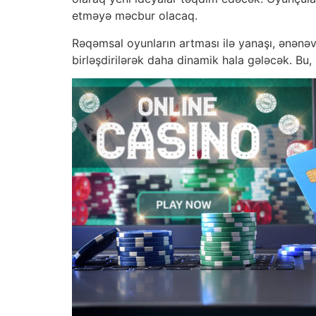
etməyə məcbur olacaq.
Rəqəmsal oyunların artması ilə yanaşı, ənənəvi
birləşdirilərək daha dinamik hala gələcək. Bu,