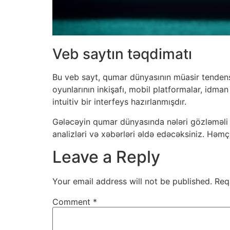
Veb saytın təqdimatı
Bu veb sayt, qumar dünyasının müasir tendens
oyunlarının inkişafı, mobil platformalar, idma
intuitiv bir interfeys hazırlanmışdır.
Gələcəyin qumar dünyasında nələri gözləməli o
analizləri və xəbərləri əldə edəcəksiniz. Hə
Leave a Reply
Your email address will not be published.
Req
Comment
*