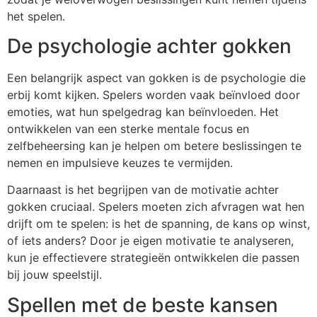
het spelen.
De psychologie achter gokken
Een belangrijk aspect van gokken is de psychologie die
erbij komt kijken. Spelers worden vaak beïnvloed door
emoties, wat hun spelgedrag kan beïnvloeden. Het
ontwikkelen van een sterke mentale focus en
zelfbeheersing kan je helpen om betere beslissingen te
nemen en impulsieve keuzes te vermijden.
Daarnaast is het begrijpen van de motivatie achter
gokken cruciaal. Spelers moeten zich afvragen wat hen
drijft om te spelen: is het de spanning, de kans op winst,
of iets anders? Door je eigen motivatie te analyseren,
kun je effectievere strategieën ontwikkelen die passen
bij jouw speelstijl.
Spellen met de beste kansen