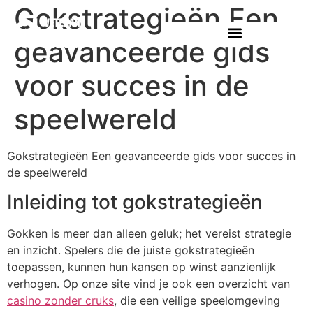
Gokstrategieën Een
geavanceerde gids
voor succes in de
speelwereld
Gokstrategieën Een geavanceerde gids voor succes in
de speelwereld
Inleiding tot gokstrategieën
Gokken is meer dan alleen geluk; het vereist strategie
en inzicht. Spelers die de juiste gokstrategieën
toepassen, kunnen hun kansen op winst aanzienlijk
verhogen. Op onze site vind je ook een overzicht van
casino zonder cruks
, die een veilige speelomgeving