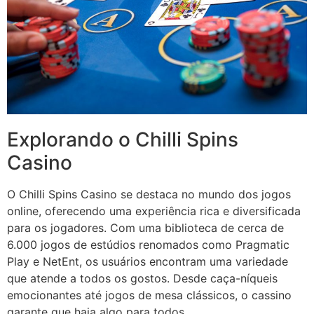
Explorando o Chilli Spins
Casino
O Chilli Spins Casino se destaca no mundo dos jogos
online, oferecendo uma experiência rica e diversificada
para os jogadores. Com uma biblioteca de cerca de
6.000 jogos de estúdios renomados como Pragmatic
Play e NetEnt, os usuários encontram uma variedade
que atende a todos os gostos. Desde caça-níqueis
emocionantes até jogos de mesa clássicos, o cassino
garante que haja algo para todos.