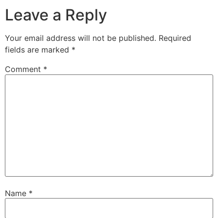
Leave a Reply
Your email address will not be published.
Required
fields are marked
*
Comment
*
Name
*