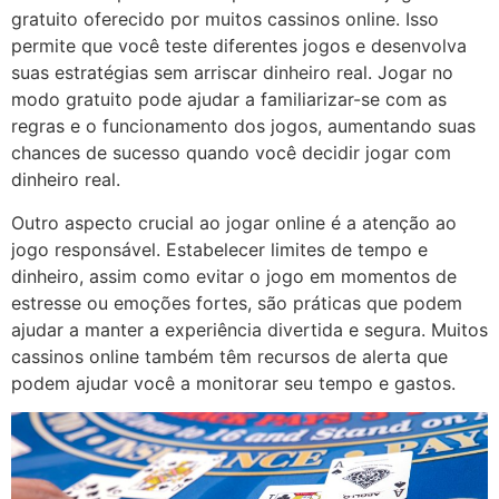
gratuito oferecido por muitos cassinos online. Isso
permite que você teste diferentes jogos e desenvolva
suas estratégias sem arriscar dinheiro real. Jogar no
modo gratuito pode ajudar a familiarizar-se com as
regras e o funcionamento dos jogos, aumentando suas
chances de sucesso quando você decidir jogar com
dinheiro real.
Outro aspecto crucial ao jogar online é a atenção ao
jogo responsável. Estabelecer limites de tempo e
dinheiro, assim como evitar o jogo em momentos de
estresse ou emoções fortes, são práticas que podem
ajudar a manter a experiência divertida e segura. Muitos
cassinos online também têm recursos de alerta que
podem ajudar você a monitorar seu tempo e gastos.