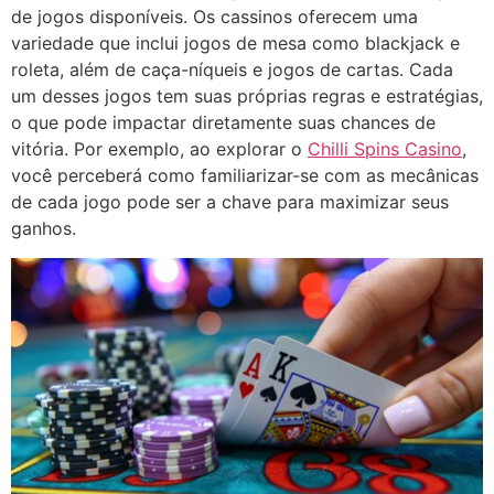
de jogos disponíveis. Os cassinos oferecem uma
variedade que inclui jogos de mesa como blackjack e
roleta, além de caça-níqueis e jogos de cartas. Cada
um desses jogos tem suas próprias regras e estratégias,
o que pode impactar diretamente suas chances de
vitória. Por exemplo, ao explorar o
Chilli Spins Casino
,
você perceberá como familiarizar-se com as mecânicas
de cada jogo pode ser a chave para maximizar seus
ganhos.