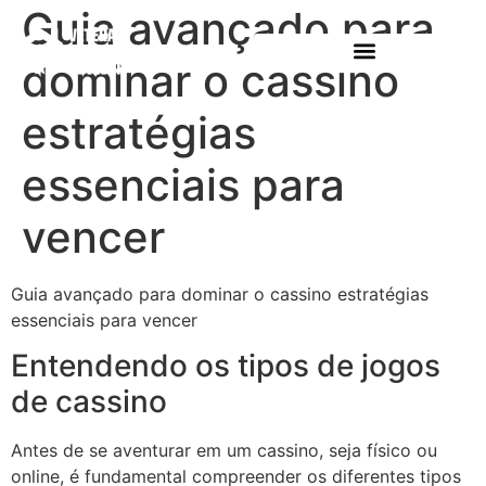
Guia avançado para
dominar o cassino
estratégias
essenciais para
vencer
Guia avançado para dominar o cassino estratégias
essenciais para vencer
Entendendo os tipos de jogos
de cassino
Antes de se aventurar em um cassino, seja físico ou
online, é fundamental compreender os diferentes tipos