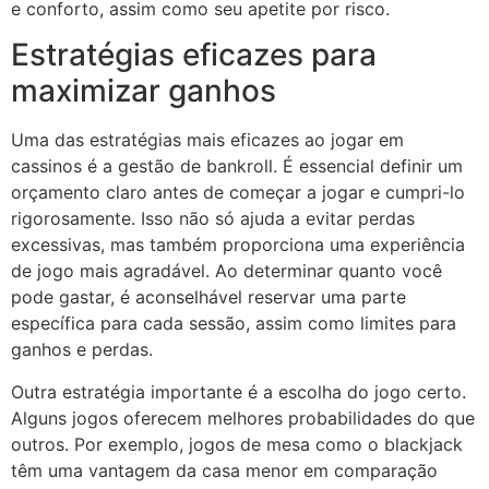
e conforto, assim como seu apetite por risco.
Estratégias eficazes para
maximizar ganhos
Uma das estratégias mais eficazes ao jogar em
cassinos é a gestão de bankroll. É essencial definir um
orçamento claro antes de começar a jogar e cumpri-lo
rigorosamente. Isso não só ajuda a evitar perdas
excessivas, mas também proporciona uma experiência
de jogo mais agradável. Ao determinar quanto você
pode gastar, é aconselhável reservar uma parte
específica para cada sessão, assim como limites para
ganhos e perdas.
Outra estratégia importante é a escolha do jogo certo.
Alguns jogos oferecem melhores probabilidades do que
outros. Por exemplo, jogos de mesa como o blackjack
têm uma vantagem da casa menor em comparação