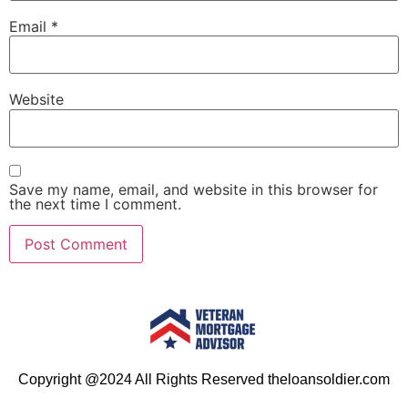
Email
*
Website
Save my name, email, and website in this browser for
the next time I comment.
Copyright @2024 All Rights Reserved theloansoldier.com