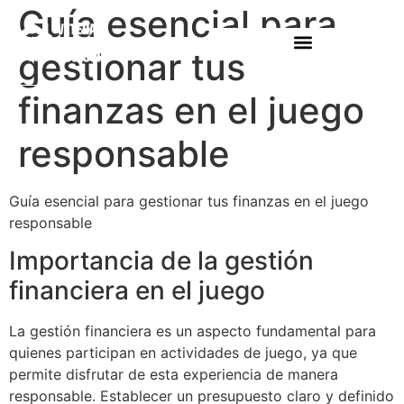
Guía esencial para
gestionar tus
finanzas en el juego
responsable
Guía esencial para gestionar tus finanzas en el juego
responsable
Importancia de la gestión
financiera en el juego
La gestión financiera es un aspecto fundamental para
quienes participan en actividades de juego, ya que
permite disfrutar de esta experiencia de manera
responsable. Establecer un presupuesto claro y definido