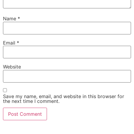
Name
*
Email
*
Website
Save my name, email, and website in this browser for
the next time I comment.