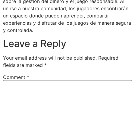
sobre la gestión del dinero y el juego responsable. Al
unirse a nuestra comunidad, los jugadores encontrarán
un espacio donde pueden aprender, compartir
experiencias y disfrutar de los juegos de manera segura
y controlada.
Leave a Reply
Your email address will not be published.
Required
fields are marked
*
Comment
*