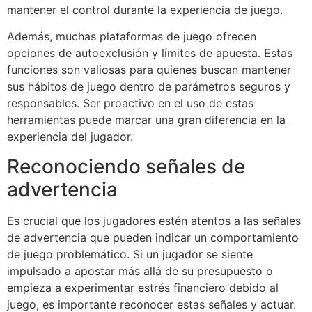
mantener el control durante la experiencia de juego.
Además, muchas plataformas de juego ofrecen
opciones de autoexclusión y límites de apuesta. Estas
funciones son valiosas para quienes buscan mantener
sus hábitos de juego dentro de parámetros seguros y
responsables. Ser proactivo en el uso de estas
herramientas puede marcar una gran diferencia en la
experiencia del jugador.
Reconociendo señales de
advertencia
Es crucial que los jugadores estén atentos a las señales
de advertencia que pueden indicar un comportamiento
de juego problemático. Si un jugador se siente
impulsado a apostar más allá de su presupuesto o
empieza a experimentar estrés financiero debido al
juego, es importante reconocer estas señales y actuar.