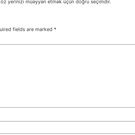
 öz yerinizi müəyyən etmək üçün doğru seçimdir.
uired fields are marked
*