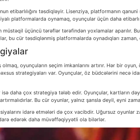
n etibarlılığını təsdiqləyir. Lisenziya, platformanın qanuni 
iyalı platformalarda oynamaq, oyunçular üçün daha etibarlı 
 müstəqil üçüncü tərəflər tərəfindən yoxlamalar aparılır. Bu,
r, bu cür təsdiqlənmiş platformalarda oynadıqları zaman, daha
giyalar
 olmaq, oyunçuların seçim imkanlarını artırır. Hər bir oyun, ö
məxsus strategiyaları var. Oyunçular, öz büdcələrini necə ida
r isə daha çox strategiya tələb edir. Oyunçular, kartların 
ırmalıdırlar. Bu cür oyunlar, yalnız şansla deyil, eyni zama
yalarını idarə etmələri də çox vacibdir. Uğursuz oyunlar z
 idarə edərək daha müvəffəqiyyətli ola bilərlər.