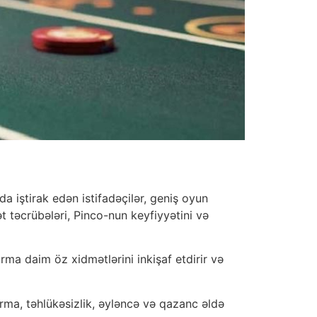
a iştirak edən istifadəçilər, geniş oyun
t təcrübələri, Pinco-nun keyfiyyətini və
ma daim öz xidmətlərini inkişaf etdirir və
rma, təhlükəsizlik, əyləncə və qazanc əldə