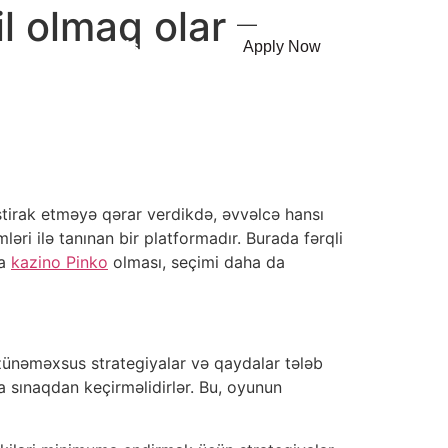
 olmaq olar –
Contact Us
Apply Now
ştirak etməyə qərar verdikdə, əvvəlcə hansı
əri ilə tanınan bir platformadır. Burada fərqli
da
kazino Pinko
olması, seçimi daha da
özünəməxsus strategiyalar və qaydalar tələb
 sınaqdan keçirməlidirlər. Bu, oyunun