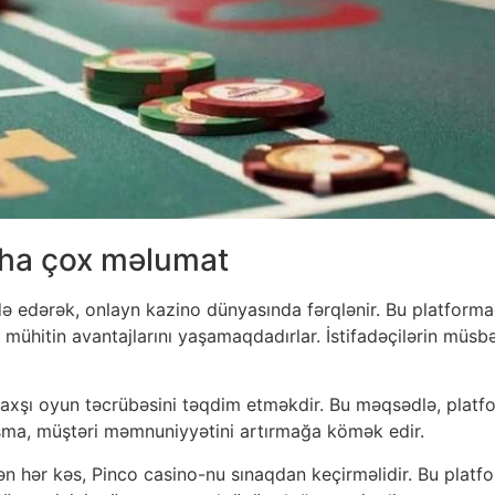
aha çox məlumat
ə edərək, onlayn kazino dünyasında fərqlənir. Bu platformad
ühitin avantajlarını yaşamaqdadırlar. İstifadəçilərin müsbə
yaxşı oyun təcrübəsini təqdim etməkdir. Bu məqsədlə, platfor
anaşma, müştəri məmnuniyyətini artırmağa kömək edir.
n hər kəs, Pinco casino-nu sınaqdan keçirməlidir. Bu platfo