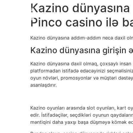
Kazino dünyasına 
Home
Eligibility
Pinco casino ilə b
Kazino dünyasına addım-addım necə daxil olma
Kazino dünyasına girişin ə
Kazino dünyasına daxil olmaq, çoxsaylı insan 
platformadan istifadə edəcəyinizi seçməlisiniz.
oyun növləri, promosyonlar və müştəri dəstə
asanlaşdırır.
Kazino oyunları arasında slot oyunları, kart 
edir. İstifadəçilər, seçdikləri oyunun qaydal
məntiqini daha yaxşı başa düşməyə kömək e