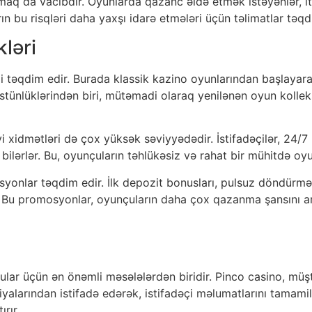
maq da vacibdir. Oyunlarda qazanc əldə etmək istəyənlər, i
ın bu risqləri daha yaxşı idarə etmələri üçün təlimatlar təqd
ləri
di təqdim edir. Burada klassik kazino oyunlarından başlayara
nlüklərindən biri, mütəmadi olaraq yenilənən oyun kolleksi
xidmətləri də çox yüksək səviyyədədir. İstifadəçilər, 24/7 mü
bilərlər. Bu, oyunçuların təhlükəsiz və rahat bir mühitdə oy
onlar təqdim edir. İlk depozit bonusları, pulsuz döndürmələr
r. Bu promosyonlar, oyunçuların daha çox qazanma şansını ar
çular üçün ən önəmli məsələlərdən biridir. Pinco casino, mü
iyalarından istifadə edərək, istifadəçi məlumatlarını tamami
rır.