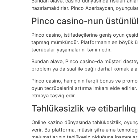
Bundan əlavə, casino dünyasında riskləri anla
hazırlamalıdırlar. Pinco Azərbaycan, oyunçular
Pinco casino-nun üstünlük
Pinco casino, istifadəçilərinə geniş oyun çeşi
tapmaq mümkündür. Platformanın ən böyük üstü
təcrübələr yaşamalarını təmin edir.
Bundan əlavə, Pinco casino-da müştəri dəstəyi 
problem ya da sual ilə bağlı dərhal kömək ala 
Pinco casino, həmçinin fərqli bonus və promosy
oyun təcrübələrini artırma imkanı əldə edirlə
etməyə təşviq edir.
Təhlükəsizlik və etibarlılıq
Online kazino dünyasında təhlükəsizlik, oyun
verir. Bu platforma, müasir şifrələmə texnolog
məlumatlarının təhlükəsiz olduğuna inamını artı