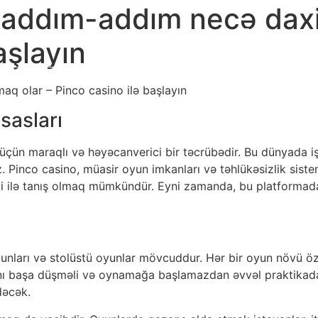
addım-addım necə daxil
VA Loan
FAQ
Education
aşlayın
q olar – Pinco casino ilə başlayın
sasları
üçün maraqlı və həyəcanverici bir təcrübədir. Bu dünyada i
 Pinco casino, müasir oyun imkanları və təhlükəsizlik sisteml
yi ilə tanış olmaq mümkündür. Eyni zamanda, bu platforma
oyunları və stolüstü oyunlar mövcuddur. Hər bir oyun növü 
arını başa düşməli və oynamağa başlamazdan əvvəl praktikada
dəcək.