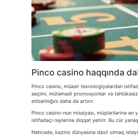
Pinco casino haqqında d
Pinco casino, müasir texnologiyalardan istifad
seçimi, mütəmadi promosyonlar və təhlükəsiz m
etibarlılığını daha da artırır.
Pinco casino-nun missiyası, müştərilərinə ən 
istifadəçi rəylərinə diqqət yetirir. Bu cür y
Nəticədə, kazino dünyasına daxil olmaq istəyə