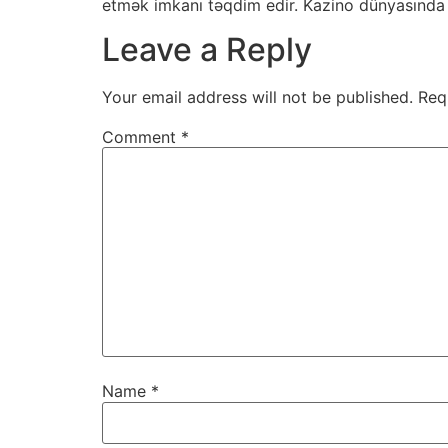
etmək imkanı təqdim edir. Kazino dünyasında
Leave a Reply
Your email address will not be published.
Req
Comment
*
Name
*