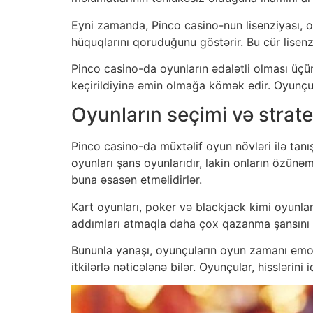
Eyni zamanda, Pinco casino-nun lisenziyası, onu
hüquqlarını qoruduğunu göstərir. Bu cür lisenz
Pinco casino-da oyunların ədalətli olması üçün
keçirildiyinə əmin olmağa kömək edir. Oyunçula
Oyunların seçimi və strate
Pinco casino-da müxtəlif oyun növləri ilə tanış
oyunları şans oyunlarıdır, lakin onların özünə
buna əsasən etməlidirlər.
Kart oyunları, poker və blackjack kimi oyunla
addımları atmaqla daha çox qazanma şansını art
Bununla yanaşı, oyunçuların oyun zamanı emosi
itkilərlə nəticələnə bilər. Oyunçular, hisslərini