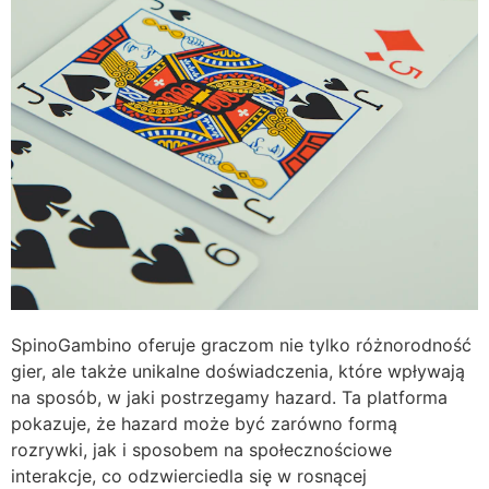
SpinoGambino oferuje graczom nie tylko różnorodność
gier, ale także unikalne doświadczenia, które wpływają
na sposób, w jaki postrzegamy hazard. Ta platforma
pokazuje, że hazard może być zarówno formą
rozrywki, jak i sposobem na społecznościowe
interakcje, co odzwierciedla się w rosnącej