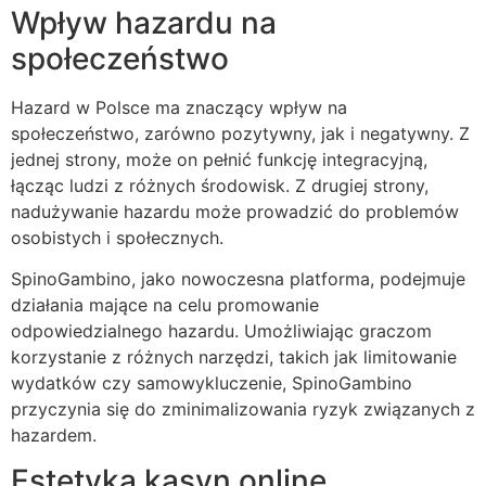
Wpływ hazardu na
społeczeństwo
Hazard w Polsce ma znaczący wpływ na
społeczeństwo, zarówno pozytywny, jak i negatywny. Z
jednej strony, może on pełnić funkcję integracyjną,
łącząc ludzi z różnych środowisk. Z drugiej strony,
nadużywanie hazardu może prowadzić do problemów
osobistych i społecznych.
SpinoGambino, jako nowoczesna platforma, podejmuje
działania mające na celu promowanie
odpowiedzialnego hazardu. Umożliwiając graczom
korzystanie z różnych narzędzi, takich jak limitowanie
wydatków czy samowykluczenie, SpinoGambino
przyczynia się do zminimalizowania ryzyk związanych z
hazardem.
Estetyka kasyn online