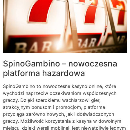
SpinoGambino – nowoczesna
platforma hazardowa
SpinoGambino to nowoczesne kasyno online, które
wychodzi naprzeciw oczekiwaniom współczesnych
graczy. Dzięki szerokiemu wachlarzowi gier,
atrakcyjnym bonusom i promocjom, platforma
przyciąga zarówno nowych, jak i doświadczonych
graczy. Możliwość korzystania z kasyna w dowolnym
miejscu, dzięki wersji mobilnej, jest niewątpliwie jednym