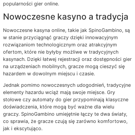
popularności gier online.
Nowoczesne kasyno a tradycja
Nowoczesne kasyna online, takie jak SpinoGambino, są
w stanie przyciągnąć graczy dzięki innowacyjnym
rozwiązaniom technologicznym oraz atrakcyjnym
ofertom, które nie byłyby możliwe w tradycyjnych
kasynach. Dzięki łatwej rejestracji oraz dostępności gier
na urządzeniach mobilnych, gracze mogą cieszyć się
hazardem w dowolnym miejscu i czasie.
Jednak pomimo nowoczesnych udogodnień, tradycyjne
elementy hazardu wciąż mają swoje miejsce. Gry
stołowe czy automaty do gier przypominają klasyczne
doświadczenia, które mogą być ważne dla wielu
graczy. SpinoGambino umiejętnie łączy te dwa światy,
co sprawia, że gracze czują się zarówno komfortowo,
jak i ekscytująco.