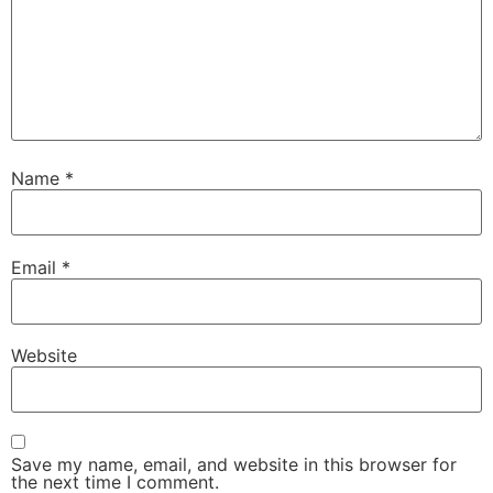
Name
*
Email
*
Website
Save my name, email, and website in this browser for
the next time I comment.