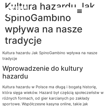
Kultura hazardu Jak
SpinoGambino
wpływa na nasze
tradycje
Kultura hazardu Jak SpinoGambino wpływa na nasze
tradycje
Wprowadzenie do kultury
hazardu
Kultura hazardu w Polsce ma długą i bogatą historię,
która sięga wieków. Hazard był częścią społeczeństw w
różnych formach, od gier karcianych po zakłady
sportowe. Współczesne kasyna online, takie jak