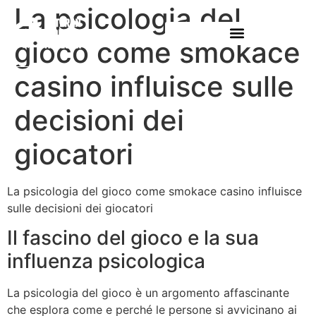
La psicologia del
gioco come smokace
casino influisce sulle
decisioni dei
giocatori
La psicologia del gioco come smokace casino influisce
sulle decisioni dei giocatori
Il fascino del gioco e la sua
influenza psicologica
La psicologia del gioco è un argomento affascinante
che esplora come e perché le persone si avvicinano ai