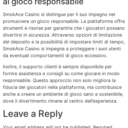
al gioco responsabile
SmokAce Casino si distingue per il suo impegno nel
promuovere un gioco responsabile. La piattaforma offre
strumenti e risorse per garantire che i giocatori possano
divertirsi in sicurezza. Attraverso opzioni di limitazione
del deposito e la possibilità di impostare limiti di tempo,
SmokAce Casino si impegna a proteggere i suoi utenti
da eventuali comportamenti di gioco eccessivo.
Inoltre, il supporto clienti è sempre disponibile per
fornire assistenza e consigli su come giocare in modo
responsabile. Questo approccio non solo migliora la
fiducia dei giocatori nella piattaforma, ma contribuisce
anche a creare un ambiente di gioco sano e sostenibile,
dove il divertimento rimane al centro dell’esperienza.
Leave a Reply
Your email address will not be published.
Required