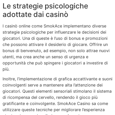
Le strategie psicologiche
adottate dai casinò
I casinò online come SmokAce implementano diverse
strategie psicologiche per influenzare le decisioni dei
giocatori. Una di queste è l’uso di bonus e promozioni
che possono attivare il desiderio di giocare. Offrire un
bonus di benvenuto, ad esempio, non solo attrae nuovi
utenti, ma crea anche un senso di urgenza e
opportunità che può spingere i giocatori a investire di
più.
Inoltre, l’implementazione di grafica accattivante e suoni
coinvolgenti serve a mantenere alta l’attenzione dei
giocatori. Questi elementi sensoriali stimolano il sistema
di ricompensa del cervello, rendendo il gioco più
gratificante e coinvolgente. SmokAce Casino sa come
utilizzare queste tecniche per migliorare l’esperienza