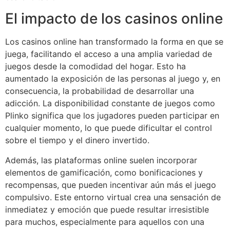
El impacto de los casinos online
Los casinos online han transformado la forma en que se
juega, facilitando el acceso a una amplia variedad de
juegos desde la comodidad del hogar. Esto ha
aumentado la exposición de las personas al juego y, en
consecuencia, la probabilidad de desarrollar una
adicción. La disponibilidad constante de juegos como
Plinko significa que los jugadores pueden participar en
cualquier momento, lo que puede dificultar el control
sobre el tiempo y el dinero invertido.
Además, las plataformas online suelen incorporar
elementos de gamificación, como bonificaciones y
recompensas, que pueden incentivar aún más el juego
compulsivo. Este entorno virtual crea una sensación de
inmediatez y emoción que puede resultar irresistible
para muchos, especialmente para aquellos con una