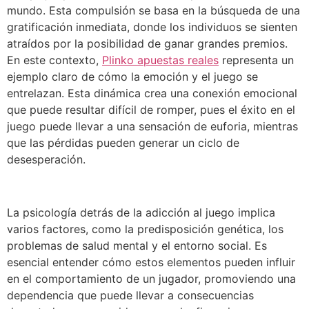
mundo. Esta compulsión se basa en la búsqueda de una
gratificación inmediata, donde los individuos se sienten
atraídos por la posibilidad de ganar grandes premios.
En este contexto,
Plinko apuestas reales
representa un
ejemplo claro de cómo la emoción y el juego se
entrelazan. Esta dinámica crea una conexión emocional
que puede resultar difícil de romper, pues el éxito en el
juego puede llevar a una sensación de euforia, mientras
que las pérdidas pueden generar un ciclo de
desesperación.
La psicología detrás de la adicción al juego implica
varios factores, como la predisposición genética, los
problemas de salud mental y el entorno social. Es
esencial entender cómo estos elementos pueden influir
en el comportamiento de un jugador, promoviendo una
dependencia que puede llevar a consecuencias