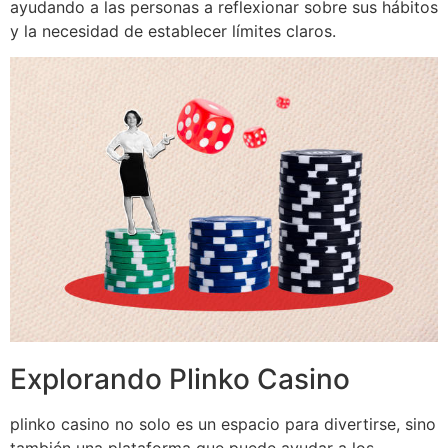
ayudando a las personas a reflexionar sobre sus hábitos
y la necesidad de establecer límites claros.
Explorando Plinko Casino
plinko casino no solo es un espacio para divertirse, sino
también una plataforma que puede ayudar a los