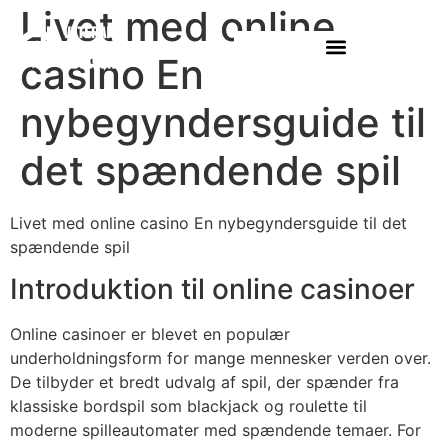
Livet med online
casino En
nybegyndersguide til
det spændende spil
Livet med online casino En nybegyndersguide til det
spændende spil
Introduktion til online casinoer
Online casinoer er blevet en populær
underholdningsform for mange mennesker verden over.
De tilbyder et bredt udvalg af spil, der spænder fra
klassiske bordspil som blackjack og roulette til
moderne spilleautomater med spændende temaer. For