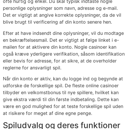
ofte hurtig og enkel. Du skal typisk indtaste nogle
personlige oplysninger som navn, adresse og e-mail.
Det er vigtigt at angive korrekte oplysninger, da de vil
blive brugt til verificering af din konto senere hen.
Efter at have indsendt dine oplysninger, vil du modtage
en bekræftelsesmail. Det er vigtigt at følge linket i e-
mailen for at aktivere din konto. Nogle casinoer kan
også kræve yderligere verifikation, såsom identifikation
eller bevis for adresse, for at sikre, at de overholder
reglerne for ansvarligt spil.
Når din konto er aktiv, kan du logge ind og begynde at
udforske de forskellige spil. De fleste online casinoer
tilbyder en velkomstbonus til nye spillere, hvilket kan
give ekstra værdi til din første indbetaling. Dette kan
være en god mulighed for at teste forskellige spil uden
at risikere for meget af dine egne penge.
Spiludvalg og deres funktioner