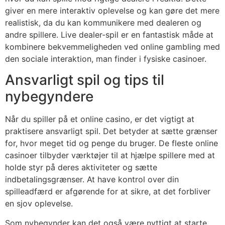
giver en mere interaktiv oplevelse og kan gøre det mere
realistisk, da du kan kommunikere med dealeren og
andre spillere. Live dealer-spil er en fantastisk måde at
kombinere bekvemmeligheden ved online gambling med
den sociale interaktion, man finder i fysiske casinoer.
Ansvarligt spil og tips til
nybegyndere
Når du spiller på et online casino, er det vigtigt at
praktisere ansvarligt spil. Det betyder at sætte grænser
for, hvor meget tid og penge du bruger. De fleste online
casinoer tilbyder værktøjer til at hjælpe spillere med at
holde styr på deres aktiviteter og sætte
indbetalingsgrænser. At have kontrol over din
spilleadfærd er afgørende for at sikre, at det forbliver
en sjov oplevelse.
Som nybegynder kan det også være nyttigt at starte