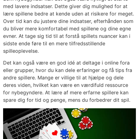
med lavere indsatser. Dette giver dig mulighed for at
lære spillene bedre at kende uden at risikere for meget.
Over tid kan du justere dine indsatser, efterhånden som
du bliver mere komfortabel med spillene og dine egne
evner. At tage sig tid til at forstå spillets nuancer kan i
sidste ende føre til en mere tilfredsstillende
spilleoplevelse.
Det kan også være en god idé at deltage i online fora
eller grupper, hvor du kan dele erfaringer og få tips fra
andre spillere. Mange er villige til at hjælpe og dele
deres viden, hvilket kan være en værdifuld ressource
for nybegyndere. At lære af mere erfarne spillere kan
spare dig for tid og penge, mens du forbedrer dit spil.