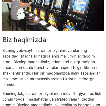
Biz haqimizda
Bizning veb-saytimiz qimor o’yinlari va ularning
asosidagi afsonalar haqida aniq ma’lumotlar taqdim
etadi. Bizning maqsadimiz, odamlarni qiziqtiradigan
afsonalarni ochib berish va ular haqida to’g’ri fikrlarni
shakllantirishdir. Har bir maqolamizda ilmiy asoslangan
ma’lumotlar va mutaxassislarning fikrlarini e’tiborga
olamiz.
Shuningdek, biz qimor o’yinlarida muvaffaqiyatli bo’lish
uchun foydali maslahatlar va strategiyalarni taqdim
etamiz. Bizning maqsadimiz, o’yinchilarga haqqoniy va