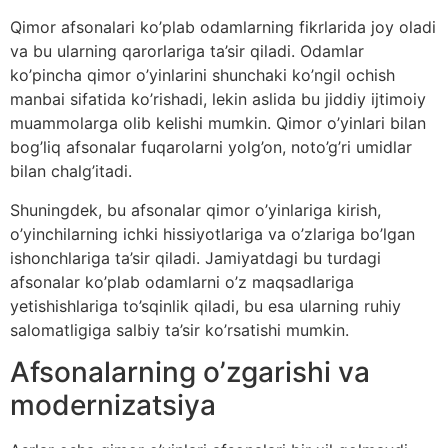
Qimor afsonalari ko’plab odamlarning fikrlarida joy oladi
va bu ularning qarorlariga ta’sir qiladi. Odamlar
ko’pincha qimor o’yinlarini shunchaki ko’ngil ochish
manbai sifatida ko’rishadi, lekin aslida bu jiddiy ijtimoiy
muammolarga olib kelishi mumkin. Qimor o’yinlari bilan
bog’liq afsonalar fuqarolarni yolg’on, noto’g’ri umidlar
bilan chalg’itadi.
Shuningdek, bu afsonalar qimor o’yinlariga kirish,
o’yinchilarning ichki hissiyotlariga va o’zlariga bo’lgan
ishonchlariga ta’sir qiladi. Jamiyatdagi bu turdagi
afsonalar ko’plab odamlarni o’z maqsadlariga
yetishishlariga to’sqinlik qiladi, bu esa ularning ruhiy
salomatligiga salbiy ta’sir ko’rsatishi mumkin.
Afsonalarning o’zgarishi va
modernizatsiya