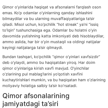
Qimor o’yinlarida haqiqat va afsonalarni farqlash oson
emas. Ko’p odamlar o’yinlarning qanday ishlashini
bilmaydilar va bu ularning muvaffaqiyatlariga ta’sir
qiladi. Misol uchun, ko’pchilik “hot streak” ya’ni “issiq
to’lqin” tushunchasiga ega. Odamlar bu holatni o’yin
davomida yutishning katta imkoniyati deb hisoblaydilar,
ammo aslida, har bir o’yin mustaqil va oldingi natijalar
keyingi natijalarga ta’sir qilmaydi.
Bundan tashqari, ko’pchilik “qimor o’yinlari xavfsizdir”
deb o’ylaydi, ammo bu haqiqatdan yiroq. Har doim
qimor o’yinlariga kirish xavfi mavjud. O’yinchilar
o’zlarining pul mablag’larini yo’qotish xavfini
kuchaytirishlari mumkin, va bu haqiqatan ham o’zlarining
moliyaviy holatiga salbiy ta’sir ko’rsatadi.
Qimor afsonalarining
jamiyatdagi ta’siri