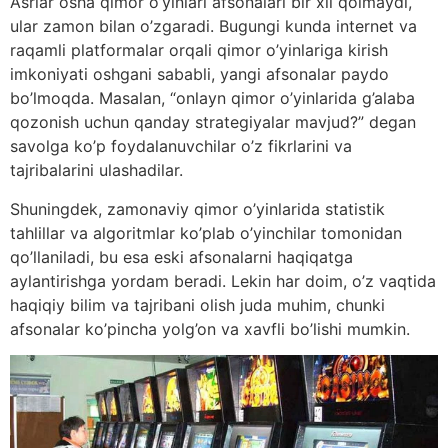
Asrlar osha qimor o’yinlari afsonalari bir xil qolmaydi,
ular zamon bilan o’zgaradi. Bugungi kunda internet va
raqamli platformalar orqali qimor o’yinlariga kirish
imkoniyati oshgani sababli, yangi afsonalar paydo
bo’lmoqda. Masalan, “onlayn qimor o’yinlarida g’alaba
qozonish uchun qanday strategiyalar mavjud?” degan
savolga ko’p foydalanuvchilar o’z fikrlarini va
tajribalarini ulashadilar.
Shuningdek, zamonaviy qimor o’yinlarida statistik
tahlillar va algoritmlar ko’plab o’yinchilar tomonidan
qo’llaniladi, bu esa eski afsonalarni haqiqatga
aylantirishga yordam beradi. Lekin har doim, o’z vaqtida
haqiqiy bilim va tajribani olish juda muhim, chunki
afsonalar ko’pincha yolg’on va xavfli bo’lishi mumkin.