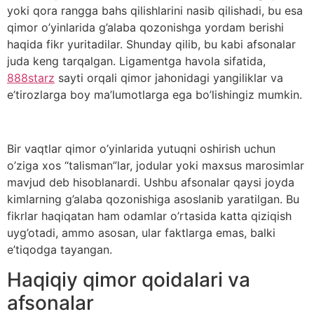
yoki qora rangga bahs qilishlarini nasib qilishadi, bu esa
qimor o’yinlarida g’alaba qozonishga yordam berishi
haqida fikr yuritadilar. Shunday qilib, bu kabi afsonalar
juda keng tarqalgan. Ligamentga havola sifatida,
888starz
sayti orqali qimor jahonidagi yangiliklar va
e’tirozlarga boy ma’lumotlarga ega bo’lishingiz mumkin.
Bir vaqtlar qimor o’yinlarida yutuqni oshirish uchun
o’ziga xos “talisman”lar, jodular yoki maxsus marosimlar
mavjud deb hisoblanardi. Ushbu afsonalar qaysi joyda
kimlarning g’alaba qozonishiga asoslanib yaratilgan. Bu
fikrlar haqiqatan ham odamlar o’rtasida katta qiziqish
uyg’otadi, ammo asosan, ular faktlarga emas, balki
e’tiqodga tayangan.
Haqiqiy qimor qoidalari va
afsonalar