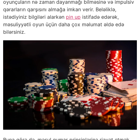
oyunçuların nə zaman dayanmağı bilməsinə və impulsiv
qərarların qarşısını almağa imkan verir. Beləliklə,
istədiyiniz bilgiləri alarkən
pin up
istifadə edərək,
məsuliyyətli oyun üçün daha çox məlumat əldə edə
bilərsiniz.
Buna görə də, məsul qumar prinsiplərinə riayət etmək,