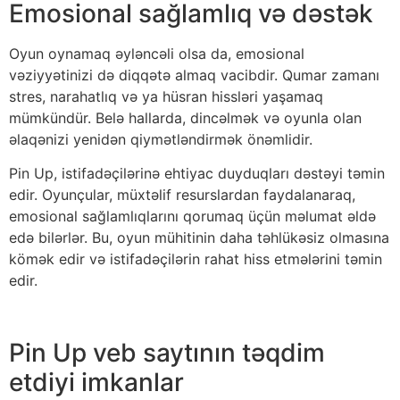
Emosional sağlamlıq və dəstək
Oyun oynamaq əyləncəli olsa da, emosional
vəziyyətinizi də diqqətə almaq vacibdir. Qumar zamanı
stres, narahatlıq və ya hüsran hissləri yaşamaq
mümkündür. Belə hallarda, dincəlmək və oyunla olan
əlaqənizi yenidən qiymətləndirmək önəmlidir.
Pin Up, istifadəçilərinə ehtiyac duyduqları dəstəyi təmin
edir. Oyunçular, müxtəlif resurslardan faydalanaraq,
emosional sağlamlıqlarını qorumaq üçün məlumat əldə
edə bilərlər. Bu, oyun mühitinin daha təhlükəsiz olmasına
kömək edir və istifadəçilərin rahat hiss etmələrini təmin
edir.
Pin Up veb saytının təqdim
etdiyi imkanlar