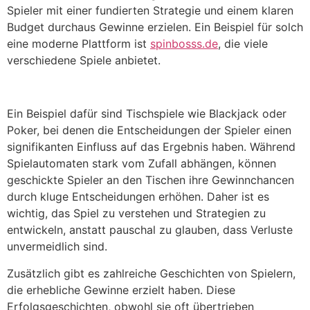
Spieler mit einer fundierten Strategie und einem klaren
Budget durchaus Gewinne erzielen. Ein Beispiel für solch
eine moderne Plattform ist
spinbosss.de
, die viele
verschiedene Spiele anbietet.
Ein Beispiel dafür sind Tischspiele wie Blackjack oder
Poker, bei denen die Entscheidungen der Spieler einen
signifikanten Einfluss auf das Ergebnis haben. Während
Spielautomaten stark vom Zufall abhängen, können
geschickte Spieler an den Tischen ihre Gewinnchancen
durch kluge Entscheidungen erhöhen. Daher ist es
wichtig, das Spiel zu verstehen und Strategien zu
entwickeln, anstatt pauschal zu glauben, dass Verluste
unvermeidlich sind.
Zusätzlich gibt es zahlreiche Geschichten von Spielern,
die erhebliche Gewinne erzielt haben. Diese
Erfolgsgeschichten, obwohl sie oft übertrieben