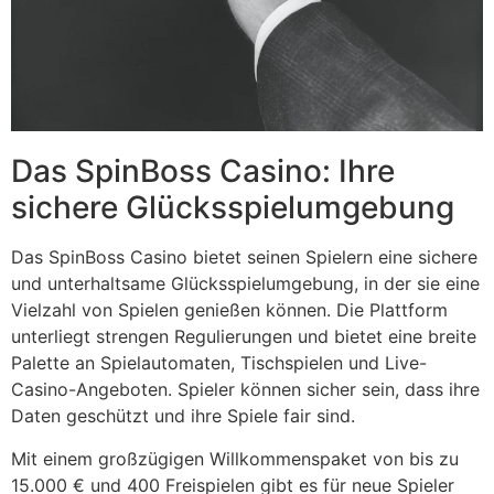
Das SpinBoss Casino: Ihre
sichere Glücksspielumgebung
Das SpinBoss Casino bietet seinen Spielern eine sichere
und unterhaltsame Glücksspielumgebung, in der sie eine
Vielzahl von Spielen genießen können. Die Plattform
unterliegt strengen Regulierungen und bietet eine breite
Palette an Spielautomaten, Tischspielen und Live-
Casino-Angeboten. Spieler können sicher sein, dass ihre
Daten geschützt und ihre Spiele fair sind.
Mit einem großzügigen Willkommenspaket von bis zu
15.000 € und 400 Freispielen gibt es für neue Spieler