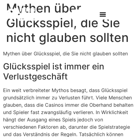
Mythen über
Glücksspiel, die Sie
nicht glauben sollten
Mythen über Glücksspiel, die Sie nicht glauben sollten
Glücksspiel ist immer ein
Verlustgeschäft
Ein weit verbreiteter Mythos besagt, dass Glücksspiel
grundsätzlich immer zu Verlusten führt. Viele Menschen
glauben, dass die Casinos immer die Oberhand behalten
und Spieler fast zwangsläufig verlieren. In Wirklichkeit
hängt der Ausgang eines Spiels jedoch von
verschiedenen Faktoren ab, darunter die Spielstrategie
und das Verständnis der Regeln. Tatsächlich können