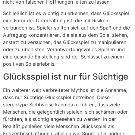
nicht von falschen Hoffnungen leiten zu lassen.
Schließlich ist es wichtig zu erkennen, dass Glücksspiel
eine Form der Unterhaltung ist, die mit Risiken
verbunden ist. Spieler sollten sich auf den Spaß und die
Aufregung konzentrieren, die sie aus dem Spiel ziehen,
anstatt zu versuchen, das Glücksspiel zu manipulieren
oder zu überlisten. Verantwortungsvolles Spielen und
eine gesunde Einstellung sind der Schlüssel zu einem
positiven Spielerlebnis.
Glücksspiel ist nur für Süchtige
Ein weiterer weit verbreiteter Mythos ist die Annahme,
dass nur Süchtige Glücksspiel betreiben. Diese
stereotype Sichtweise kann dazu führen, dass viele
Menschen, die gelegentlich spielen, sich schämen oder
fürchten, als süchtig angesehen zu werden. In der
Realität genießen viele Menschen Glücksspiel als
Freizeitbeschäftigung, ähnlich wie Sport oder andere