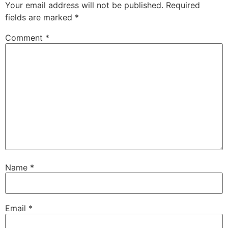
Your email address will not be published.
Required
fields are marked
*
Comment
*
Name
*
Email
*