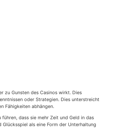
mer zu Gunsten des Casinos wirkt. Dies
enntnissen oder Strategien. Dies unterstreicht
len Fähigkeiten abhängen.
 führen, dass sie mehr Zeit und Geld in das
und Glücksspiel als eine Form der Unterhaltung