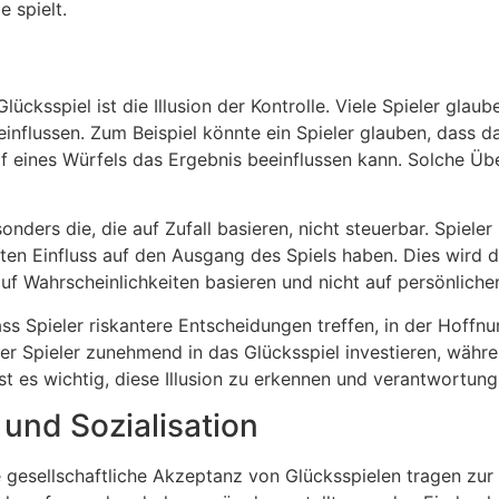
e spielt.
lücksspiel ist die Illusion der Kontrolle. Viele Spieler gla
nflussen. Zum Beispiel könnte ein Spieler glauben, dass d
eines Würfels das Ergebnis beeinflussen kann. Solche Üb
nders die, die auf Zufall basieren, nicht steuerbar. Spieler 
nten Einfluss auf den Ausgang des Spiels haben. Dies wird
auf Wahrscheinlichkeiten basieren und nicht auf persönlich
dass Spieler riskantere Entscheidungen treffen, in der Hoff
 der Spieler zunehmend in das Glücksspiel investieren, währe
ist es wichtig, diese Illusion zu erkennen und verantwortu
und Sozialisation
 gesellschaftliche Akzeptanz von Glücksspielen tragen zu