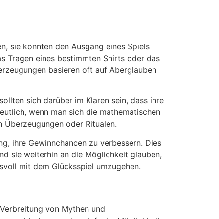
uben, sie könnten den Ausgang eines Spiels
as Tragen eines bestimmten Shirts oder das
erzeugungen basieren oft auf Aberglauben
sollten sich darüber im Klaren sein, dass ihre
 deutlich, wenn man sich die mathematischen
en Überzeugungen oder Ritualen.
nung, ihre Gewinnchancen zu verbessern. Dies
nd sie weiterhin an die Möglichkeit glauben,
ngsvoll mit dem Glücksspiel umzugehen.
r Verbreitung von Mythen und