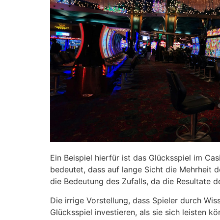
Ein Beispiel hierfür ist das Glücksspiel im C
bedeutet, dass auf lange Sicht die Mehrheit d
die Bedeutung des Zufalls, da die Resultate d
Die irrige Vorstellung, dass Spieler durch Wi
Glücksspiel investieren, als sie sich leisten 