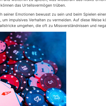
d können das Urteilsvermögen trüben.
h seiner Emotionen bewusst zu sein und beim Spielen einen
n, um impulsives Verhalten zu vermeiden. Auf diese Weise k
allstricke umgehen, die oft zu Missverständnissen und nega