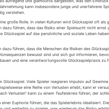
 als aufregend und glamourös dargestellt, was den Eindruck
e Wahrnehmung kann insbesondere junge und unerfahrene Spie
dig verstehen.
e große Rolle. In vielen Kulturen wird Glücksspiel oft als g
n dazu führen, dass das Risiko einer Spielsucht nicht ern
e Glücksspiel auf das persönliche und soziale Leben haben
azu führen, dass die Menschen die Risiken des Glücksspiel
 Konsequenzen bewusst sind und sich gut informieren, bevor
bauen und eine verantwortungsvolle Glücksspielpraxis zu f
 Glücksspiel. Viele Spieler reagieren impulsiv auf Gewinne 
pielsweise eine Reihe von Verlusten erlebt, kann er versuc
h Verlusten“ kann zu einem Teufelskreis führen, der schlie
 einer Euphorie führen, die das Spielerlebnis idealisiert. 
n und weiterhin zu spielen, was wiederum das Risiko erhöht