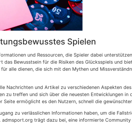
rtungsbewusstes Spielen
nformationen und Ressourcen, die Spieler dabei unterstütz
rt das Bewusstsein für die Risiken des Glücksspiels und biet
le für alle dienen, die sich mit den Mythen und Missverstän
le Nachrichten und Artikel zu verschiedenen Aspekten des Gl
en zu treffen und sich über die neuesten Entwicklungen in
er Seite ermöglicht es den Nutzern, schnell die gewünschten
Zugang zu verlässlichen Informationen haben, um die Fallstr
 admsport.org trägt dazu bei, eine informierte Community 