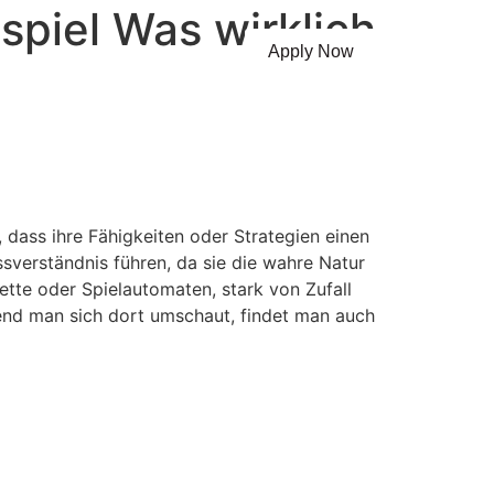
piel Was wirklich
Contact Us
Apply Now
 dass ihre Fähigkeiten oder Strategien einen
sverständnis führen, da sie die wahre Natur
lette oder Spielautomaten, stark von Zufall
rend man sich dort umschaut, findet man auch