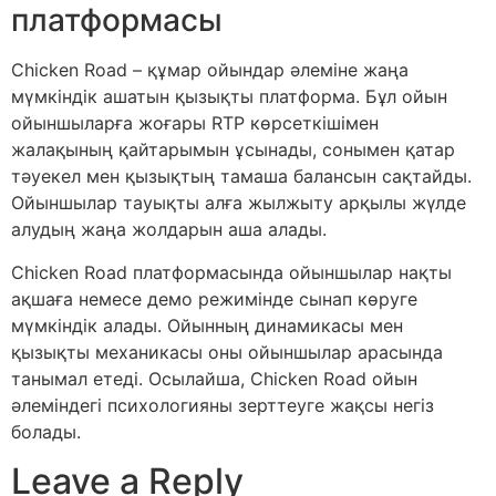
платформасы
Chicken Road – құмар ойындар әлеміне жаңа
мүмкіндік ашатын қызықты платформа. Бұл ойын
ойыншыларға жоғары RTP көрсеткішімен
жалақының қайтарымын ұсынады, сонымен қатар
тәуекел мен қызықтың тамаша балансын сақтайды.
Ойыншылар тауықты алға жылжыту арқылы жүлде
алудың жаңа жолдарын аша алады.
Chicken Road платформасында ойыншылар нақты
ақшаға немесе демо режимінде сынап көруге
мүмкіндік алады. Ойынның динамикасы мен
қызықты механикасы оны ойыншылар арасында
танымал етеді. Осылайша, Chicken Road ойын
әлеміндегі психологияны зерттеуге жақсы негіз
болады.
Leave a Reply