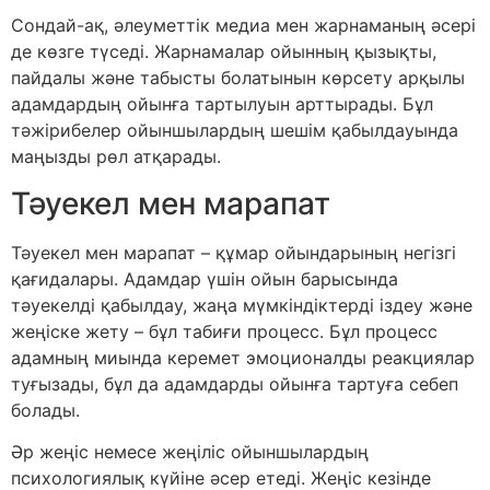
Сондай-ақ, әлеуметтік медиа мен жарнаманың әсері
де көзге түседі. Жарнамалар ойынның қызықты,
пайдалы және табысты болатынын көрсету арқылы
адамдардың ойынға тартылуын арттырады. Бұл
тәжірибелер ойыншылардың шешім қабылдауында
маңызды рөл атқарады.
Тәуекел мен марапат
Тәуекел мен марапат – құмар ойындарының негізгі
қағидалары. Адамдар үшін ойын барысында
тәуекелді қабылдау, жаңа мүмкіндіктерді іздеу және
жеңіске жету – бұл табиғи процесс. Бұл процесс
адамның миында керемет эмоционалды реакциялар
туғызады, бұл да адамдарды ойынға тартуға себеп
болады.
Әр жеңіс немесе жеңіліс ойыншылардың
психологиялық күйіне әсер етеді. Жеңіс кезінде