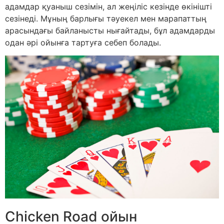
адамдар қуаныш сезімін, ал жеңіліс кезінде өкінішті
сезінеді. Мұның барлығы тәуекел мен марапаттың
арасындағы байланысты нығайтады, бұл адамдарды
одан әрі ойынға тартуға себеп болады.
Chicken Road ойын