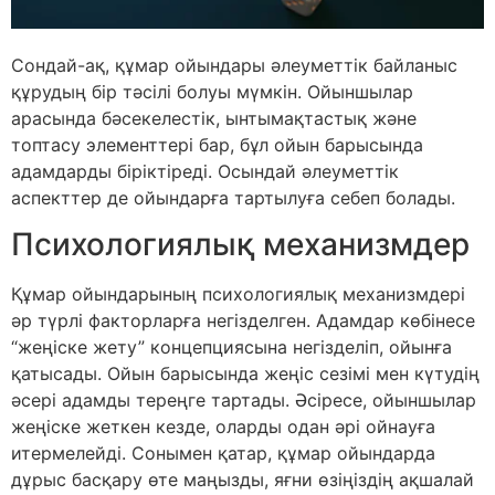
Сондай-ақ, құмар ойындары әлеуметтік байланыс
құрудың бір тәсілі болуы мүмкін. Ойыншылар
арасында бәсекелестік, ынтымақтастық және
топтасу элементтері бар, бұл ойын барысында
адамдарды біріктіреді. Осындай әлеуметтік
аспекттер де ойындарға тартылуға себеп болады.
Психологиялық механизмдер
Құмар ойындарының психологиялық механизмдері
әр түрлі факторларға негізделген. Адамдар көбінесе
“жеңіске жету” концепциясына негізделіп, ойынға
қатысады. Ойын барысында жеңіс сезімі мен күтудің
әсері адамды тереңге тартады. Әсіресе, ойыншылар
жеңіске жеткен кезде, оларды одан әрі ойнауға
итермелейді. Сонымен қатар, құмар ойындарда
дұрыс басқару өте маңызды, яғни өзіңіздің ақшалай