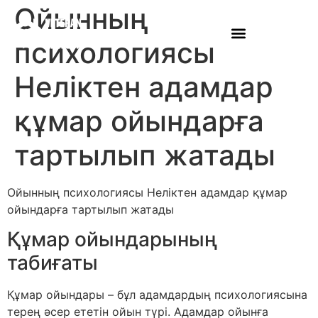
Ойынның
психологиясы
Неліктен адамдар
құмар ойындарға
тартылып жатады
Ойынның психологиясы Неліктен адамдар құмар
ойындарға тартылып жатады
Құмар ойындарының
табиғаты
Құмар ойындары – бұл адамдардың психологиясына
терең әсер ететін ойын түрі. Адамдар ойынға