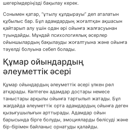
шегерімдеріңізді бақылау керек.
Сонымен қатар, “ұтылу құлдырауы” деп аталатын
құбылыс бар. Бұл адамдардың жоғалтқан ақшасын
қайтарып алу үшін одан әрі ойынға жалғасуынан
туындайды. Мұндай психологиялық әсерлер
ойыншылардың бақылауды жоғалтуына және ойынға
тәуелді болуына себеп болады.
Құмар ойындардың
әлеуметтік әсері
Құмар ойындардың әлеуметтік әсері үлкен рөл
атқарады. Көптеген адамдар достары немесе
таныстары арқылы ойынға тартылып жатады. Бұл
жағдайда әлеуметтік орта адамдардың ойынға деген
қызығушылығын арттырады. Адамдар ойын
барысында бірге болуды, эмоцияларды бөлісуді және
бір-бірімен байланыс орнатуды қалайды.