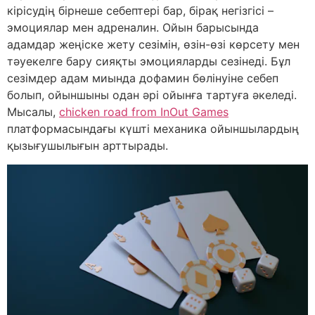
кірісудің бірнеше себептері бар, бірақ негізгісі –
эмоциялар мен адреналин. Ойын барысында
адамдар жеңіске жету сезімін, өзін-өзі көрсету мен
тәуекелге бару сияқты эмоцияларды сезінеді. Бұл
сезімдер адам миында дофамин бөлінуіне себеп
болып, ойыншыны одан әрі ойынға тартуға әкеледі.
Мысалы,
chicken road from InOut Games
платформасындағы күшті механика ойыншылардың
қызығушылығын арттырады.