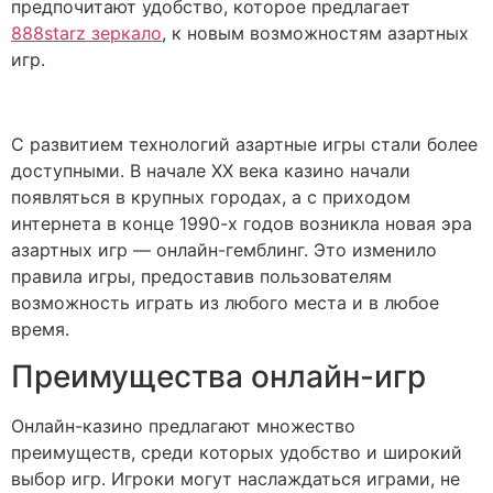
предпочитают удобство, которое предлагает
888starz зеркало
, к новым возможностям азартных
игр.
С развитием технологий азартные игры стали более
доступными. В начале XX века казино начали
появляться в крупных городах, а с приходом
интернета в конце 1990-х годов возникла новая эра
азартных игр — онлайн-гемблинг. Это изменило
правила игры, предоставив пользователям
возможность играть из любого места и в любое
время.
Преимущества онлайн-игр
Онлайн-казино предлагают множество
преимуществ, среди которых удобство и широкий
выбор игр. Игроки могут наслаждаться играми, не