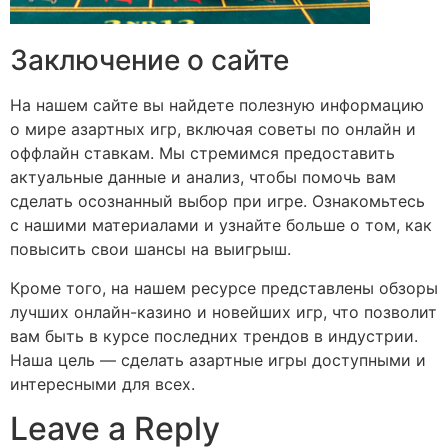
Заключение о сайте
На нашем сайте вы найдете полезную информацию
о мире азартных игр, включая советы по онлайн и
оффлайн ставкам. Мы стремимся предоставить
актуальные данные и анализ, чтобы помочь вам
сделать осознанный выбор при игре. Ознакомьтесь
с нашими материалами и узнайте больше о том, как
повысить свои шансы на выигрыш.
Кроме того, на нашем ресурсе представлены обзоры
лучших онлайн-казино и новейших игр, что позволит
вам быть в курсе последних трендов в индустрии.
Наша цель — сделать азартные игры доступными и
интересными для всех.
Leave a Reply