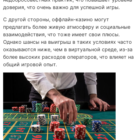
доверия, что очень важно для успешной игры.
С другой стороны, оффлайн-казино могут
предлагать более живую атмосферу и социальные
взаимодействия, что тоже имеет свои плюсы.
Однако шансы на выигрыш в таких условиях часто
оказываются ниже, чем в виртуальной среде, из-за
более высоких расходов операторов, что влияет на
общий игровой опыт.